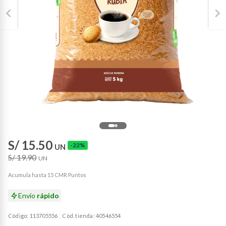
S/ 15.50
-22%
UN
S/ 19.90
UN
Acumula hasta 15 CMR Puntos
Envío
rápido
Código: 113705556
Cód. tienda: 40546554