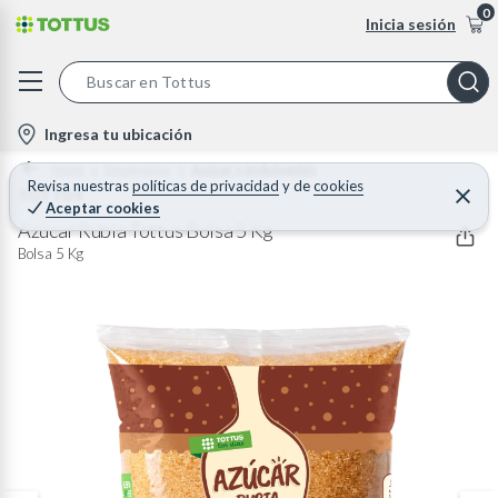
0
Inicia sesión
S
e
l
Ingresa tu ubicación
a
o
Home
Desayunos
Azúcar y endulzantes
r
c
Revisa nuestras
políticas de privacidad
y
de
cookies
TOTTUS
C
c
Aceptar cookies
e
a
h
r
Azúcar Rubia Tottus Bolsa 5 Kg
t
r
B
Bolsa 5 Kg
a
i
r
a
o
r
n
-
i
c
o
n