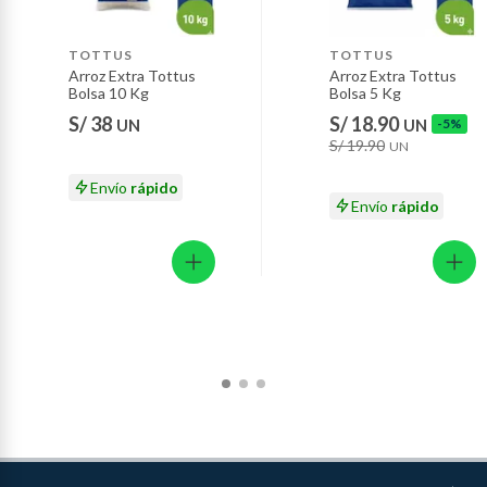
Baterías de auto.
Motocicletas y bicicletas motorizadas.
TOTTUS
TOTTUS
Arroz Extra Tottus
Arroz Extra Tottus
Licores y cigarros electrónicos.
Bolsa 10 Kg
Bolsa 5 Kg
S/ 38
S/ 18.90
UN
UN
-5%
S/ 19.90
UN
Envío
rápido
Envío
rápido