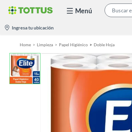
Menú
l
Ingresa tu ubicación
o
c
Home
Limpieza
Papel Higiénico
Doble Hoja
a
t
i
o
n
-
i
c
o
n