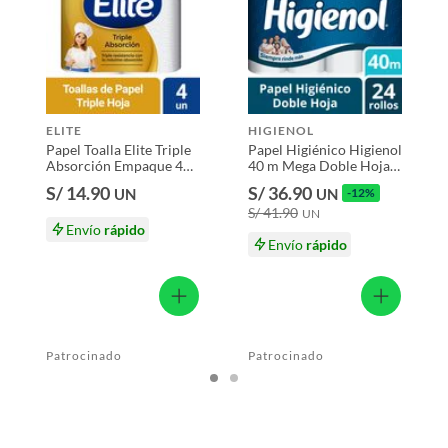
 productos para asfalto, hormigón, albañilería.
Hoja
s productos para asfalto.
ELITE
HIGIENOL
, tecnología, línea blanca, colchones, muebles, bicicletas y
Papel Toalla Elite Triple
Papel Higiénico Higienol
Absorción Empaque 4
40 m Mega Doble Hoja
Und
Empaque 24 Und
n
S/ 14.90
S/ 36.90
UN
UN
-12%
S/ 41.90
UN
Envío
rápido
e 40 Und
Envío
rápido
suplementos alimenticios, vitaminas.
ue
baño con señales de uso, sin empaques, etiquetas o sellos.
Patrocinado
Patrocinado