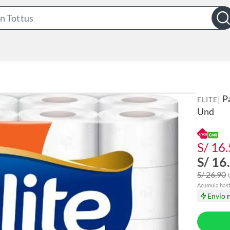
S
e
a
r
c
h
B
P
|
ELITE
a
Und
r
S/ 16
S/ 16
S/ 26.90
Acumula has
Envío