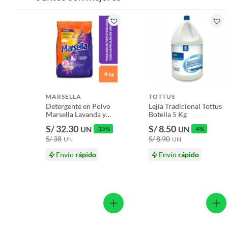
Productos que hayan sido previamente instalados.
Baterías de auto.
Motocicletas y bicicletas motorizadas.
Licores y cigarros electrónicos.
MARSELLA
TOTTUS
Detergente en Polvo
Lejía Tradicional Tottus
Marsella Lavanda y
Botella 5 Kg
Rosas Bolsa 4 Kg
S/ 32.30
S/ 8.50
UN
-15%
UN
-4%
S/ 38
S/ 8.90
UN
UN
Envío
rápido
Envío
rápido