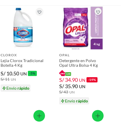
CLOROX
OPAL
Lejía Clorox Tradicional
Detergente en Polvo
Botella 4 Kg
Opal Ultra Bolsa 4 Kg
S/ 10.50
UN
-5%
S/ 11
S/ 34.90
UN
UN
-19%
S/ 35.90
UN
Envío
rápido
S/ 43
UN
Envío
rápido