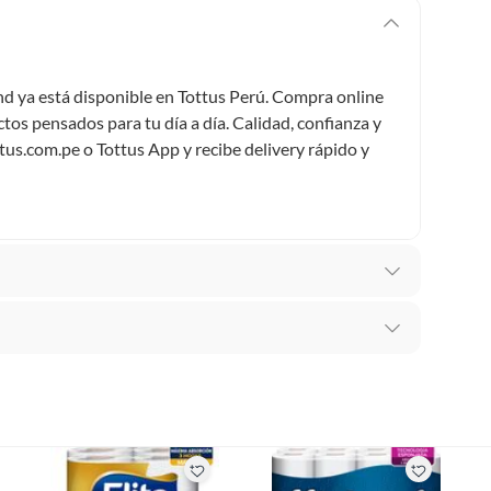
d ya está disponible en Tottus Perú. Compra online
tos pensados para tu día a día. Calidad, confianza y
ttus.com.pe o Tottus App y recibe delivery rápido y
 Higiénicos
recibes para hacer una devolución.
os
erentes, otras con restricciones y algunas que no se
ores tienen: