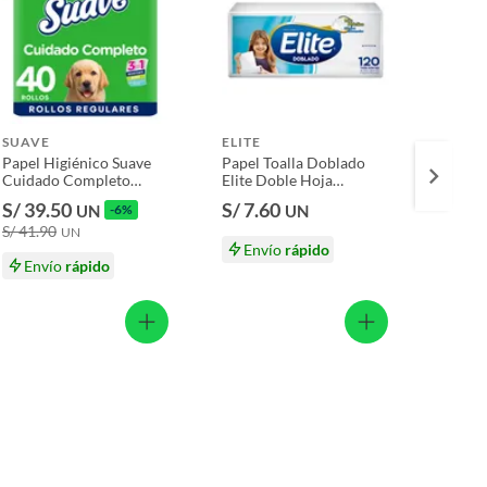
SUAVE
ELITE
SUAV
Papel Higiénico Suave
Papel Toalla Doblado
Papel 
Cuidado Completo
Elite Doble Hoja
Esenci
Doble Hoja Empaque 40
Empaque 120 Und
Und
S/ 39.50
S/ 7.60
S/ 39
UN
-6%
UN
Und
S/ 41.90
S/ 41.
UN
Envío
rápido
Envío
rápido
En