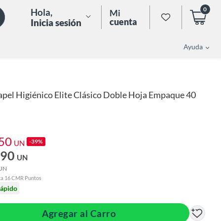
0
Hola
,
Mi
cuenta
Inicia sesión
Ayuda
apel Higiénico Elite Clásico Doble Hoja Empaque 40
.50
-39%
UN
.90
UN
UN
ta 16 CMR Puntos
rápido
Agregar al Carro