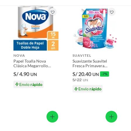
NOVA
SUAVITEL
Papel Toalla Nova
Suavizante Suavitel
Clásica Megarrollo
Fresca Primavera
Empaque 2 Und
Doypack 2.3 L
S/ 4.90
S/ 20.40
UN
UN
-7%
S/ 22
UN
Envío
rápido
Envío
rápido