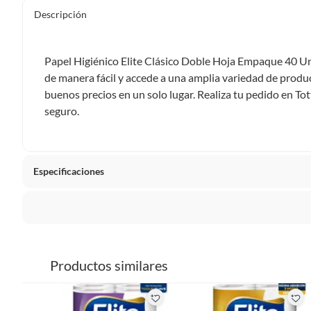
Descripción
Papel Higiénico Elite Clásico Doble Hoja Empaque 40 Un
de manera fácil y accede a una amplia variedad de produc
buenos precios en un solo lugar. Realiza tu pedido en To
seguro.
Especificaciones
Tipo de Producto
Papeles
La mayoría de los productos tienen
30 días desde que los 
Cantidad Rollos Papel Higienico
40 roll
Sin embargo, tenemos categorías que cuentan con plazos dif
Productos similares
pueden devolver ni cambiar. Conoce cuáles son:
Metros
40 mts
Productos vendidos por
Falabella, Tottus y otros vended