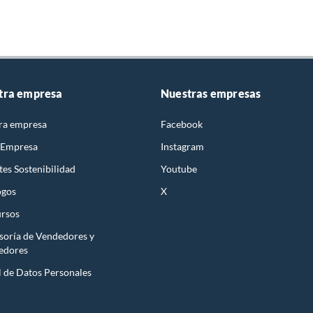
tra empresa
Nuestras empresas
ra empresa
Facebook
 Empresa
Instagram
es Sostenibilidad
Youtube
ogos
X
rsos
soría de Vendedores y
edores
l de Datos Personales