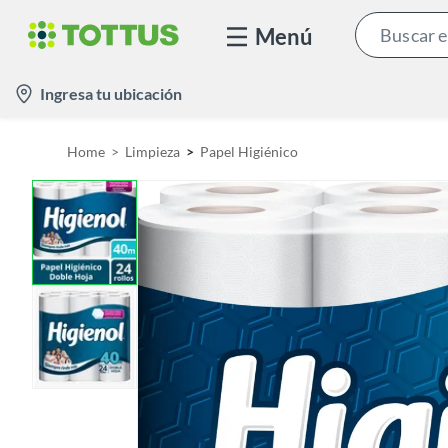
Menú
l
Ingresa tu ubicación
o
c
Home
Limpieza
Papel Higiénico
a
t
i
o
n
-
i
c
o
n