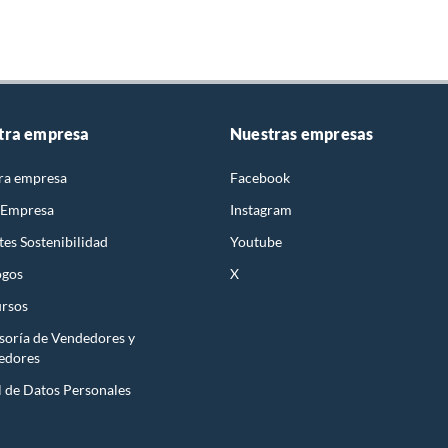
tra empresa
Nuestras empresas
ra empresa
Facebook
 Empresa
Instagram
es Sostenibilidad
Youtube
ogos
X
rsos
soría de Vendedores y
edores
l de Datos Personales