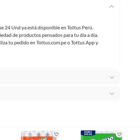
 24 Und ya está disponible en Tottus Perú.
iedad de productos pensados para tu día a día.
aliza tu pedido en Tottus.com.pe o Tottus App y
 Higiénicos
recibes para hacer una devolución.
os
erentes, otras con restricciones y algunas que no se
ores tienen: