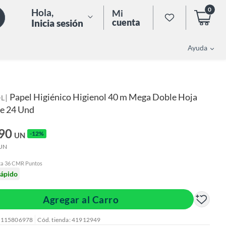
0
Hola
,
Mi
cuenta
Inicia sesión
Ayuda
Papel Higiénico Higienol 40 m Mega Doble Hoja
|
OL
e 24 Und
.90
-12%
UN
UN
ta 36 CMR Puntos
rápido
Agregar al Carro
: 115806978
Cód. tienda: 41912949