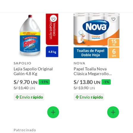
SAPOLIO
NOVA
Lejía Sapolio Original
Papel Toalla Nova
Galón 4.8 Kg
Clásica Megarrollo
Empaque 6 Und
S/ 9.70
S/ 13.80
UN
-15%
UN
-1%
S/ 11.40
S/ 13.90
UN
UN
Envío
rápido
Envío
rápido
Patrocinado