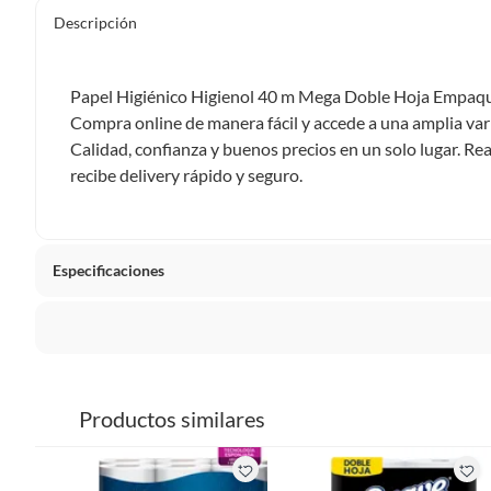
Descripción
Papel Higiénico Higienol 40 m Mega Doble Hoja Empaque
Compra online de manera fácil y accede a una amplia var
Calidad, confianza y buenos precios en un solo lugar. Re
recibe delivery rápido y seguro.
Especificaciones
Tipo de Producto
Papeles
La mayoría de los productos tienen
30 días desde que los 
Cantidad Rollos Papel Higienico
24 roll
Sin embargo, tenemos categorías que cuentan con plazos dif
Productos similares
pueden devolver ni cambiar. Conoce cuáles son:
Metros
40 mts
Productos vendidos por
Falabella, Tottus y otros vended