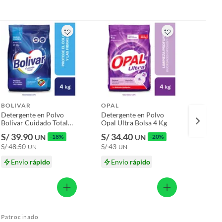
BOLIVAR
OPAL
TOTT
Detergente en Polvo
Detergente en Polvo
Lejía T
Bolívar Cuidado Total
Opal Ultra Bolsa 4 Kg
Botell
Bolsa 4 Kg
S/ 39.90
S/ 34.40
S/ 8.
UN
-18%
UN
-20%
S/ 48.50
S/ 43
S/ 8.90
UN
UN
Envío
rápido
Envío
rápido
En
Patrocinado