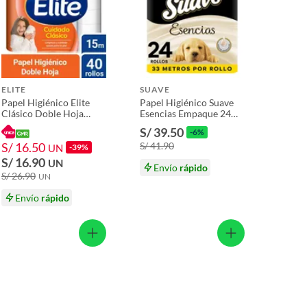
ELITE
SUAVE
Papel Higiénico Elite
Papel Higiénico Suave
Clásico Doble Hoja
Esencias Empaque 24
Empaque 40 Und
Und
S/ 39.50
-6%
S/ 16.50
S/ 41.90
UN
-39%
S/ 16.90
UN
Envío
rápido
S/ 26.90
UN
Envío
rápido