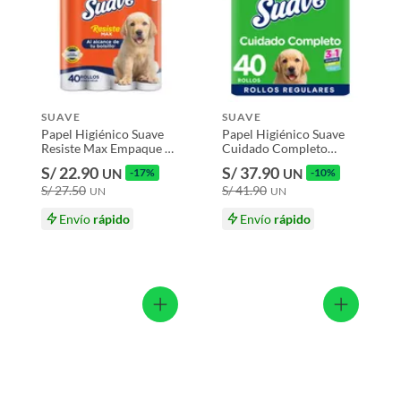
 productos para asfalto, hormigón, albañilería.
Hoja
s productos para asfalto.
SUAVE
SUAVE
, tecnología, línea blanca, colchones, muebles, bicicletas y
Papel Higiénico Suave
Papel Higiénico Suave
Resiste Max Empaque 40
Cuidado Completo
NOL
Und
Doble Hoja Empaque 40
n
S/ 22.90
S/ 37.90
UN
-17%
UN
-10%
Und
S/ 27.50
S/ 41.90
UN
UN
e 24 Und
Envío
rápido
Envío
rápido
suplementos alimenticios, vitaminas.
ue
baño con señales de uso, sin empaques, etiquetas o sellos.