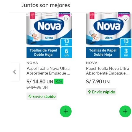
Productos que hayan sido previamente instalados.
Juntos son mejores
Baterías de auto.
Motocicletas y bicicletas motorizadas.
Licores y cigarros electrónicos.
NOVA
NOVA
Papel Toalla Nova Ultra
Papel Toalla Nova Ultra
Absorbente Empaque 6
Absorbente Empaque 3
Und
Und
S/ 14.80
S/ 7.90
UN
-1%
UN
S/ 14.90
UN
Envío
rápido
Envío
rápido