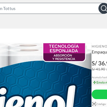
S
e
a
r
c
h
B
HIGIEN
a
Empaqu
r
S/ 36
S/ 41.90
Acumula has
Envío
Código