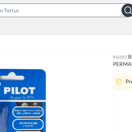
S
e
a
r
c
h
B
B
|
PILOT
a
PERMA
r
Pr