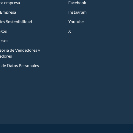
ra empresa
Facebook
 Empresa
Instagram
es Sostenibilidad
Youtube
ogos
X
rsos
soría de Vendedores y
edores
l de Datos Personales