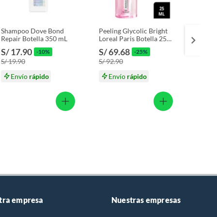
Shampoo Dove Bond
Peeling Glycolic Bright
Mascar
Repair Botella 350 mL
Loreal Paris Botella 25
Lifter
mL
g
S/ 17.90
S/ 69.68
S/ 24
-10%
-25%
S/ 19.90
S/ 92.90
Envío
rápido
Envío
rápido
En
tra empresa
Nuestras empresas