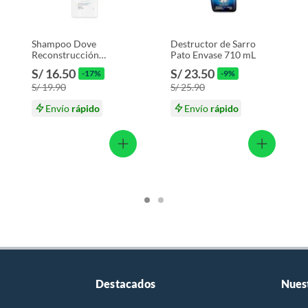
s productos para asfalto.
, tecnología, línea blanca, colchones, muebles, bicicletas y
Shampoo Dove
Destructor de Sarro
Reconstrucción
Pato Envase 710 mL
Aminoácido Botella 370
S/ 16.50
S/ 23.50
-17%
-9%
mL
n
S/ 19.90
S/ 25.90
Envío
rápido
Envío
rápido
suplementos alimenticios, vitaminas.
baño con señales de uso, sin empaques, etiquetas o sellos.
Destacados
Nues