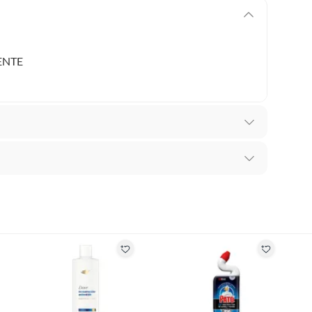
ENTE
Para Pintar
recibes para hacer una devolución.
erentes, otras con restricciones y algunas que no se
ores tienen:
 productos para asfalto, hormigón, albañilería.