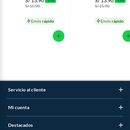
S/ 13.90
S/ 13.90
-13%
-13%
S/ 15.90
S/ 15.90
Envío
rápido
Envío
rápido
Servicio al cliente
Mi cuenta
Libro de reclamaciones
Contáctanos
Destacados
Regístrate