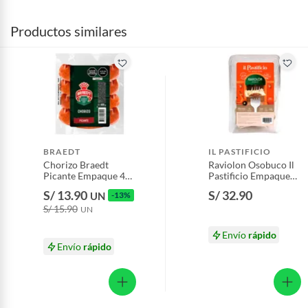
Productos similares
BRAEDT
IL PASTIFICIO
Chorizo Braedt
Raviolon Osobuco Il
Picante Empaque 400
Pastificio Empaque
g
500 g
S/ 13.90
S/ 32.90
UN
-13%
S/ 15.90
UN
Envío
rápido
Envío
rápido