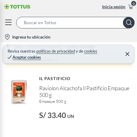
0
Inicia sesión
S
e
l
Ingresa tu ubicación
a
o
Home
Productos Congelados
Pastas y Bocaditos
r
c
Revisa nuestras
políticas de privacidad
y
de
cookies
C
c
Aceptar cookies
e
a
Producto sin stock :(
h
r
t
r
B
a
i
r
a
IL PASTIFICIO
o
r
Raviolon Alcachofa Il Pastificio Empaque
n
500 g
-
Empaque 500 g
i
c
S/ 33.40
UN
o
n