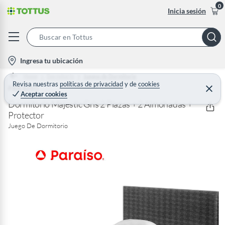
0
Inicia sesión
S
e
l
Ingresa tu ubicación
a
o
Home
Dormitorio
Juegos de Dormitorio
r
c
Revisa nuestras
políticas de privacidad
y
de
cookies
PARAISO
C
c
Aceptar cookies
e
a
h
r
Dormitorio Majestic Gris 2 Plazas + 2 Almohadas +
t
r
Protector
B
a
i
r
Juego De Dormitorio
a
o
r
n
-
i
c
o
n