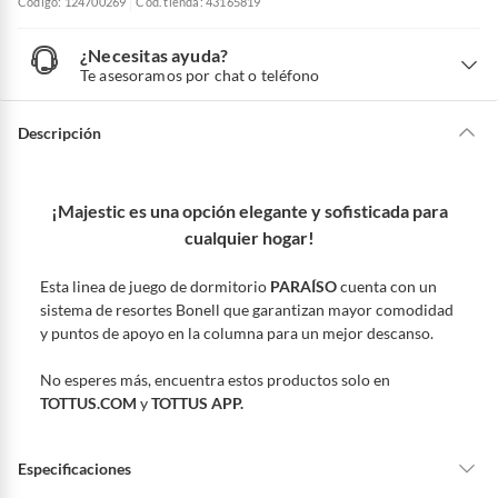
Código: 124700269
Cód. tienda: 43165819
¿Necesitas ayuda?
¿
N
Te asesoramos por chat o teléfono
e
c
e
s
i
Descripción
t
a
s
a
y
u
d
¡Majestic es una opción elegante y sofisticada para
a
?
cualquier hogar!
Esta linea de juego de dormitorio
PARAÍSO
cuenta con un
sistema de resortes Bonell que garantizan mayor comodidad
y puntos de apoyo en la columna para un mejor descanso.
No esperes más, encuentra estos productos solo en
TOTTUS.COM
y
TOTTUS APP.
Especificaciones