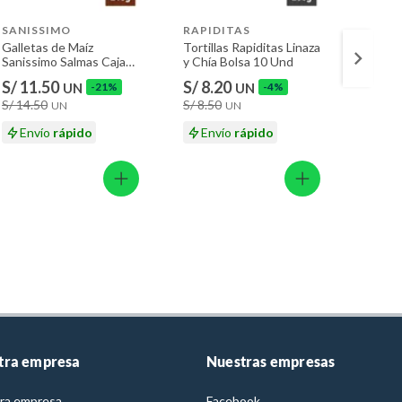
SANISSIMO
RAPIDITAS
SANI
Galletas de Maíz
Tortillas Rapiditas Linaza
Gallet
Sanissimo Salmas Caja
y Chía Bolsa 10 Und
Saniss
216 g
140 g
S/ 11.50
S/ 8.20
S/ 7.
UN
-21%
UN
-4%
S/ 14.50
S/ 8.50
S/ 10.
UN
UN
Envío
rápido
Envío
rápido
En
tra empresa
Nuestras empresas
ra empresa
Facebook