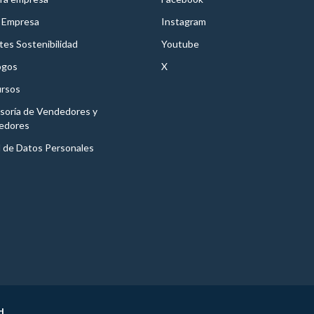
 Empresa
Instagram
es Sostenibilidad
Youtube
ogos
X
rsos
soría de Vendedores y
edores
l de Datos Personales
d