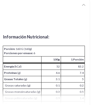
Información Nutricional:
Porción:
160 G (160g)
Porciones por envase:
6
100g
1 Porción
Energía
(kCal)
52
83.2
Proteínas
(g)
4.6
7.4
Grasas Totales
(g)
3.1
5
Grasas saturadas (g)
0.1
0.2
Grasas monoinsaturadas (g)
0.3
0.5
Grasas poliinsaturadas (g)
0.9
1.4
Grasas trans (g)
0
0