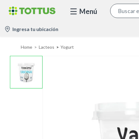
Menú
l
Ingresa tu ubicación
o
c
Home
Lacteos
Yogurt
a
t
i
o
n
-
i
c
o
n