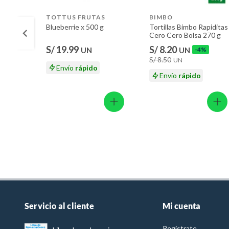
TOTTUS FRUTAS
BIMBO
Blueberrie x 500 g
Tortillas Bimbo Rapiditas
Cero Cero Bolsa 270 g
S/ 19.99
S/ 8.20
UN
UN
-4%
S/ 8.50
UN
Envío
rápido
Envío
rápido
Servicio al cliente
Mi cuenta
Regístrate