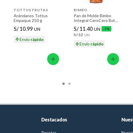
TOTTUS FRUTAS
BIMBO
Arándanos Tottus
Pan de Molde Bimbo
Empaque 250 g
Integral CeroCero Bolsa
650 g
S/ 10.99
S/ 11.40
UN
UN
-5%
S/ 12
UN
Envío
rápido
Envío
rápido
Destacados
Nues
Recetas
Nuest