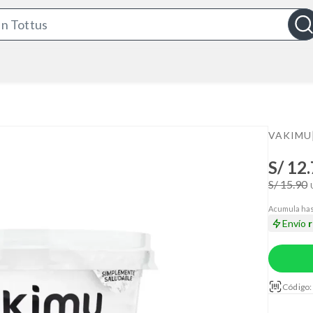
S
e
a
r
c
h
B
VAKIMU
a
S/ 12
r
S/ 15.90
Acumula has
Envío
Código