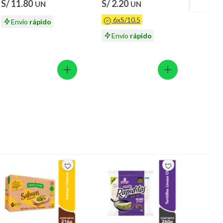
S/ 11.80
S/ 2.20
S/ 10
UN
UN
6xS/10.5
Envío
rápido
En
Envío
rápido