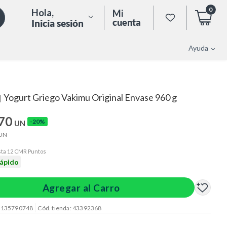
0
Hola
,
Mi
cuenta
Inicia sesión
Ayuda
Yogurt Griego Vakimu Original Envase 960 g
|
.70
-20%
UN
UN
ta 12 CMR Puntos
rápido
Agregar al Carro
: 135790748
Cód. tienda: 43392368