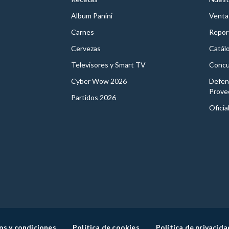
Album Panini
Venta
Carnes
Report
Cervezas
Catál
Televisores y Smart TV
Concu
Cyber Wow 2026
Defen
Prove
Partidos 2026
Oficia
os y condiciones
Política de cookies
Política de privacida