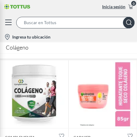
0
Inicia sesión
Search
Bar
location-
Ingresa tu ubicación
icon
Colágeno