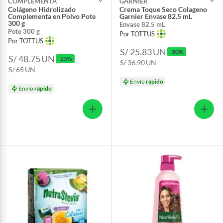
COMPLEMENTA
GARNIER
Colágeno Hidrolizado
Crema Toque Seco Colageno
Complementa en Polvo Pote
Garnier Envase 82.5 mL
300 g
Envase 82.5 mL
Pote 300 g
Por TOTTUS
Por TOTTUS
S/ 25.83
UN
-30%
S/ 48.75
UN
-25%
S/ 36.90
UN
S/ 65
UN
Envío
rápido
Envío
rápido