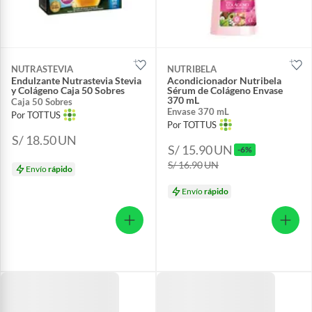
NUTRASTEVIA
NUTRIBELA
Endulzante Nutrastevia Stevia
Acondicionador Nutribela
y Colágeno Caja 50 Sobres
Sérum de Colágeno Envase
370 mL
Caja 50 Sobres
Envase 370 mL
Por TOTTUS
Por TOTTUS
S/ 18.50
UN
S/ 15.90
UN
-6%
S/ 16.90
UN
Envío
rápido
Envío
rápido