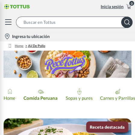
0
Inicia sesión
Search
Bar
location-
Ingresa tu ubicación
icon
Home
Ají De Pollo
Home
Comida Peruana
Sopas y pures
Carnes y Parrilla
Receta destacada