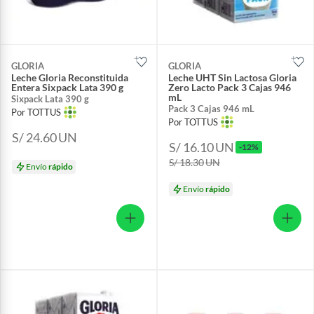
GLORIA
GLORIA
Leche Gloria Reconstituida
Leche UHT Sin Lactosa Gloria
Entera Sixpack Lata 390 g
Zero Lacto Pack 3 Cajas 946
mL
Sixpack Lata 390 g
Pack 3 Cajas 946 mL
Por TOTTUS
Por TOTTUS
S/ 24.60
UN
S/ 16.10
UN
-12%
S/ 18.30
UN
Envío
rápido
Envío
rápido