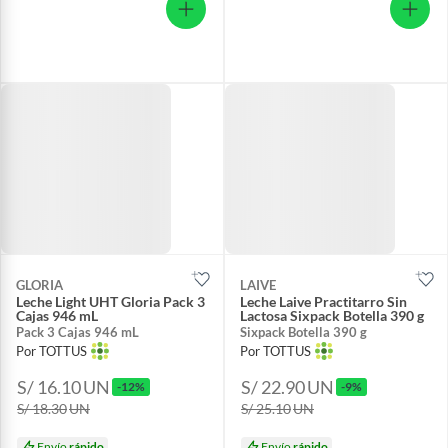
GLORIA
LAIVE
Leche Light UHT Gloria Pack 3
Leche Laive Practitarro Sin
Cajas 946 mL
Lactosa Sixpack Botella 390 g
Pack 3 Cajas 946 mL
Sixpack Botella 390 g
Por TOTTUS
Por TOTTUS
S/ 16.10
UN
S/ 22.90
UN
-12%
-9%
S/ 18.30
UN
S/ 25.10
UN
Envío
rápido
Envío
rápido