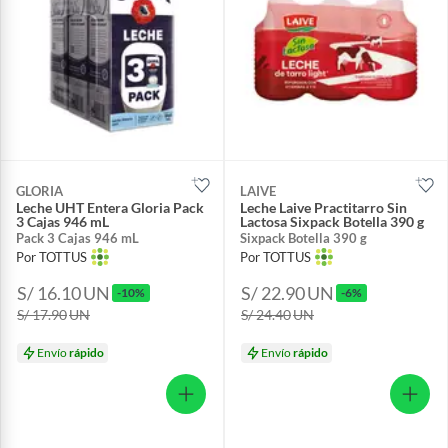
GLORIA
LAIVE
Leche UHT Entera Gloria Pack
Leche Laive Practitarro Sin
3 Cajas 946 mL
Lactosa Sixpack Botella 390 g
Pack 3 Cajas 946 mL
Sixpack Botella 390 g
Por TOTTUS
Por TOTTUS
S/ 16.10
UN
S/ 22.90
UN
-10%
-6%
S/ 17.90
UN
S/ 24.40
UN
Envío
rápido
Envío
rápido