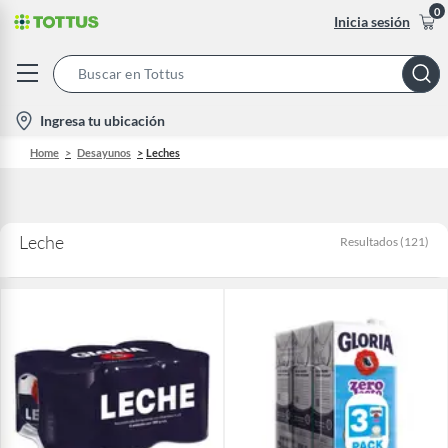
0
Inicia sesión
Search
Bar
location-
Ingresa tu ubicación
icon
Home
Desayunos
Leches
Leche
Resultados
(
121
)