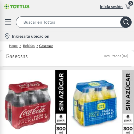
0
Inicia sesión
Search
Bar
location-
Ingresa tu ubicación
icon
Home
Bebidas
Gaseosas
Gaseosas
Resultados
(
83
)