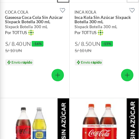
COCA COLA
INCA KOLA
Gaseosa Coca Cola Sin Azúcar
Inca Kola Sin Azúcar Sixpack
Sixpack Botella 300 mL
Botella 300 mL
Sixpack Botella 300 mL
Sixpack Botella 300 mL
Por TOTTUS
Por TOTTUS
S/ 8.40
UN
S/ 8.50
UN
-16%
-15%
S/ 10
UN
S/ 10
UN
Envío
rápido
Envío
rápido