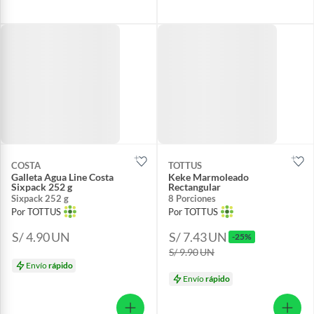
COSTA
TOTTUS
Galleta Agua Line Costa
Keke Marmoleado
Sixpack 252 g
Rectangular
Sixpack 252 g
8 Porciones
Por TOTTUS
Por TOTTUS
S/ 4.90
UN
S/ 7.43
UN
-25%
S/ 9.90
UN
Envío
rápido
Envío
rápido