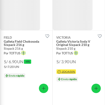
FIELD
VICTORIA
Galleta Field Chokosoda
Galleta Victoria Soda V
Sixpack 216 g
Original Sixpack 210 g
Sixpack 216 g
Sixpack 210 g
Por TOTTUS
Por TOTTUS
S/ 6.90
UN
S/ 3.90
UN
-4%
S/ 7.20
UN
2DOA50%
Envío
rápido
Envío
rápido