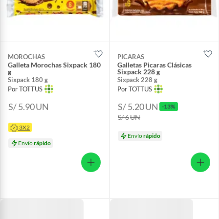
MOROCHAS
PICARAS
Galleta Morochas Sixpack 180
Galletas Picaras Clásicas
g
Sixpack 228 g
Sixpack 180 g
Sixpack 228 g
Por TOTTUS
Por TOTTUS
S/ 5.90
UN
S/ 5.20
UN
-13%
S/ 6
UN
3X2
Envío
rápido
Envío
rápido