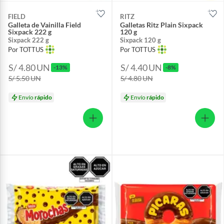
FIELD
RITZ
Galleta de Vainilla Field
Galletas Ritz Plain Sixpack
Sixpack 222 g
120 g
Sixpack 222 g
Sixpack 120 g
Por TOTTUS
Por TOTTUS
S/ 4.80
UN
S/ 4.40
UN
-13%
-8%
S/ 5.50
UN
S/ 4.80
UN
Envío
rápido
Envío
rápido