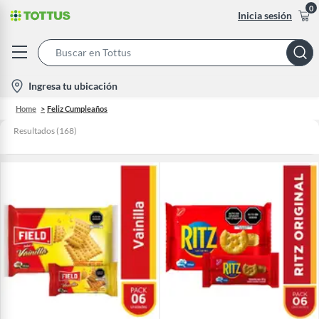
0
Inicia sesión
Search
Bar
location-
Ingresa tu ubicación
icon
Home
Feliz Cumpleaños
Resultados
(
168
)