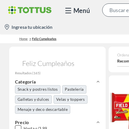
Menú
location-
Ingresa tu ubicación
icon
Home
Feliz Cumpleaños
Ordena
Recom
Feliz Cumpleaños
Resultados
(
165
)
Categoría
Snack y postres listos
Pastelerí­a
Galletas y dulces
Velas y toppers
Menaje y deco descartable
Precio
Hasta s/3.99