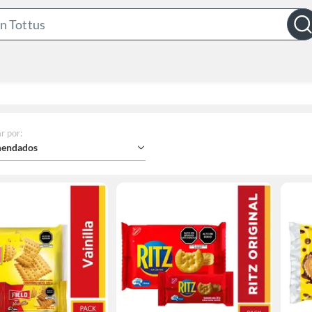
Search
Bar
r por
:
endados