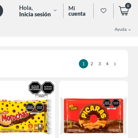
0
Hola
,
Mi
cuenta
Inicia sesión
Ayuda
1
2
3
4