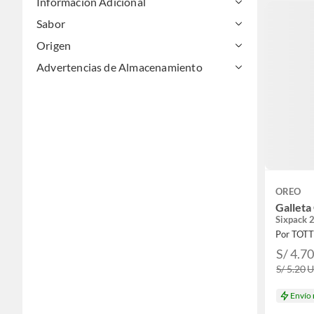
Información Adicional
Velas de cumpleanos
Sabor
Origen
Advertencias de Almacenamiento
OREO
Galleta
Sixpack 
Por TOT
S/ 4.7
S/ 5.20
Envío