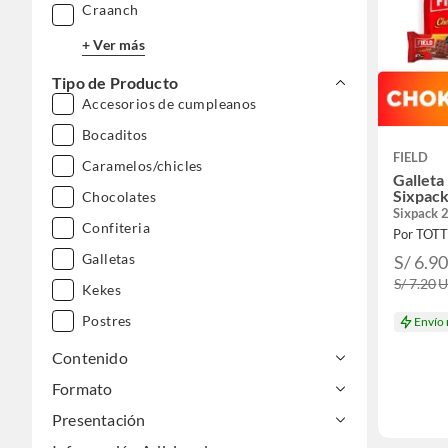
Craanch
+ Ver más
Tipo de Producto
Accesorios de cumpleanos
Bocaditos
FIELD
Caramelos/chicles
Galleta
Sixpack
Chocolates
Sixpack 
Confiteria
Por TOT
Galletas
S/ 6.9
S/ 7.20
Kekes
Postres
Envío
Postres listos
Contenido
Pre-mezclas
Formato
Snack
Presentación
Tartas