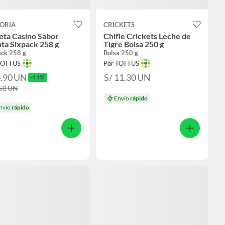
TORIA
CRICKETS
eta Casino Sabor
Chifle Crickets Leche de
ta Sixpack 258 g
Tigre Bolsa 250 g
ack 258 g
Bolsa 250 g
TOTTUS
Por TOTTUS
4.90
UN
S/ 11.30
UN
-11%
.50
UN
Envío
rápido
nvío
rápido