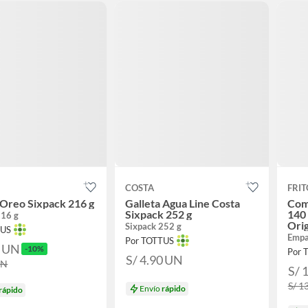
COSTA
FRIT
 Oreo Sixpack 216 g
Galleta Agua Line Costa
Comb
Sixpack 252 g
140 
216 g
Orig
Sixpack 252 g
TUS
Empa
Por TOTTUS
0
UN
-10%
Por 
S/ 4.90
UN
UN
S/ 
S/ 1
Envío
rápido
rápido