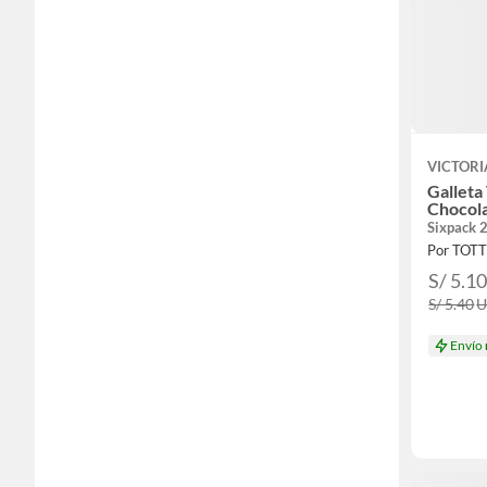
VICTORI
Galleta
Chocola
Sixpack 
Por TOT
S/ 5.1
S/ 5.40
Envío