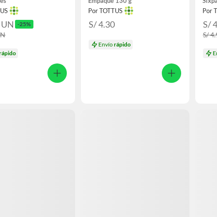
nes
Empaque 130 g
Sixp
TUS
Por TOTTUS
Por 
3
UN
S/ 4.30
S/ 
-25%
UN
S/ 4
Envío
rápido
rápido
E