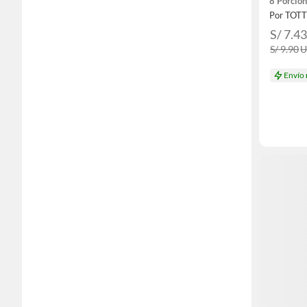
8 Porcio
Por TOT
S/ 7.4
S/ 9.90
Envío