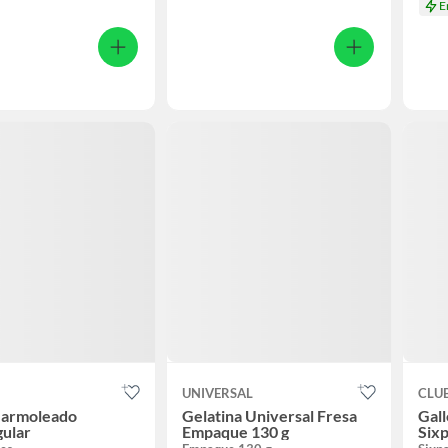
E
UNIVERSAL
CLUB
armoleado
Gelatina Universal Fresa
Gall
gular
Empaque 130 g
Sixp