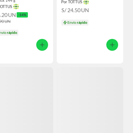
ack 144 g
Por TOTTUS
TOTTUS
S/ 24.50
UN
4.20
UN
-14%
.90
UN
Envío
rápido
nvío
rápido