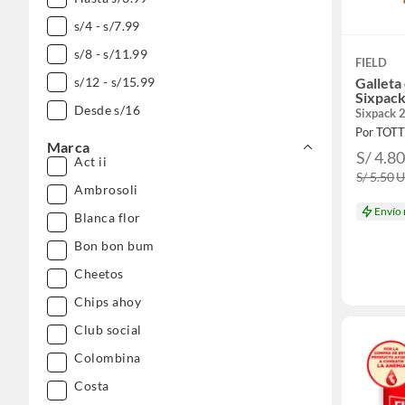
s/4 - s/7.99
s/8 - s/11.99
FIELD
s/12 - s/15.99
Galleta 
Sixpack
Desde s/16
Sixpack 
Por TOT
Marca
S/ 4.8
Act ii
S/ 5.50
Ambrosoli
Envío
Blanca flor
Bon bon bum
Cheetos
Chips ahoy
Club social
Colombina
Costa