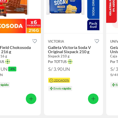
VICTORIA
UNI
 Field Chokosoda
Galleta Victoria Soda V
Gela
 216 g
Original Sixpack 210 g
Univ
216 g
Sixpack 210 g
Caja
TUS
Por TOTTUS
Por 
0
UN
S/ 3.90
UN
S/ 
-4%
UN
S/ 4
2DOA50%
rápido
E
Envío
rápido