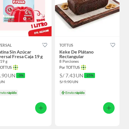
VERSAL
TOTTUS
tina Sin Azúcar
Keke De Plátano
ersal Fresa Caja 19 g
Rectangular
 19 g
8 Porciones
TOTTUS
Por TOTTUS
3.90
UN
S/ 7.43
UN
-3%
-25%
UN
S/ 9.90
UN
nvío
rápido
Envío
rápido