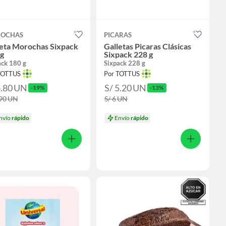
OCHAS
PICARAS
leta Morochas Sixpack
Galletas Picaras Clásicas
 g
Sixpack 228 g
ack 180 g
Sixpack 228 g
TOTTUS
Por TOTTUS
4.80
UN
S/ 5.20
UN
-19%
-13%
.90
UN
S/ 6
UN
nvío
rápido
Envío
rápido