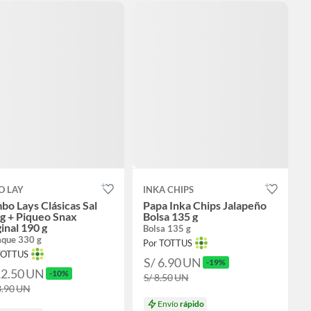
O LAY
INKA CHIPS
o Lays Clásicas Sal
Papa Inka Chips Jalapeño
g + Piqueo Snax
Bolsa 135 g
inal 190 g
Bolsa 135 g
que 330 g
Por TOTTUS
TOTTUS
S/ 6.90
UN
-19%
12.50
UN
-10%
S/ 8.50
UN
3.90
UN
Envío
rápido