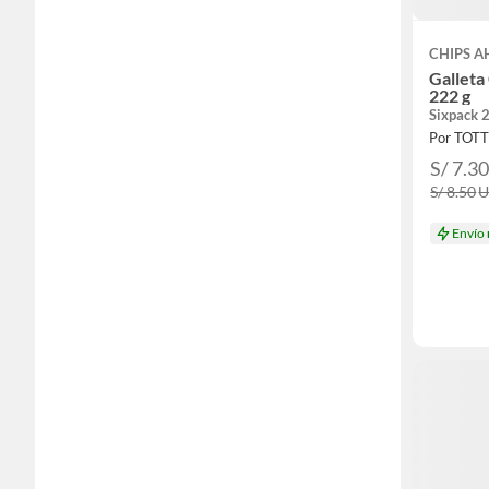
CHIPS A
Galleta
222 g
Sixpack 
Por TOT
S/ 7.3
S/ 8.50
Envío