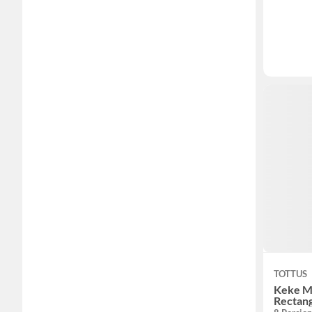
TOTTUS
Keke M
Rectan