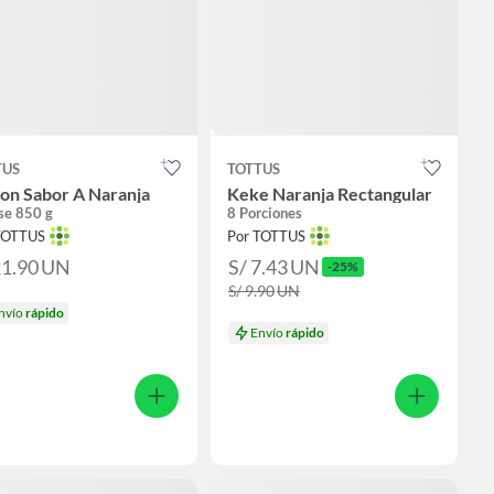
TUS
TOTTUS
on Sabor A Naranja
Keke Naranja Rectangular
se 850 g
8 Porciones
TOTTUS
Por TOTTUS
21.90
UN
S/ 7.43
UN
-25%
S/ 9.90
UN
nvío
rápido
Envío
rápido