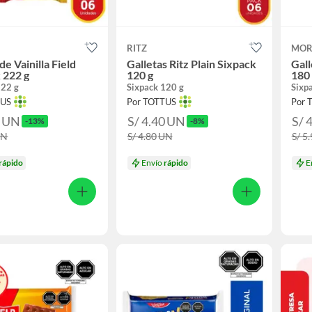
RITZ
MOR
de Vainilla Field
Galletas Ritz Plain Sixpack
Gal
 222 g
120 g
180
222 g
Sixpack 120 g
Sixp
TUS
Por TOTTUS
Por 
0
UN
S/ 4.40
UN
S/ 
-13%
-8%
UN
S/ 4.80
UN
S/ 5
rápido
Envío
rápido
E