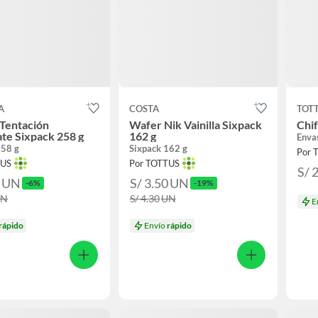
A
COSTA
TOT
 Tentación
Wafer Nik Vainilla Sixpack
Chif
te Sixpack 258 g
162 g
Enva
258 g
Sixpack 162 g
Por 
TUS
Por TOTTUS
S/ 
0
UN
S/ 3.50
UN
-6%
-19%
UN
S/ 4.30
UN
E
rápido
Envío
rápido