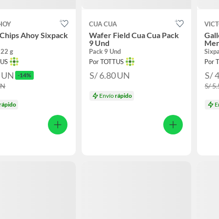
HOY
CUA CUA
VIC
 Chips Ahoy Sixpack
Wafer Field Cua Cua Pack
Gall
9 Und
Men
222 g
Pack 9 Und
Sixp
TUS
Por TOTTUS
Por 
0
UN
S/ 6.80
UN
S/ 
-14%
UN
S/ 5
Envío
rápido
rápido
E