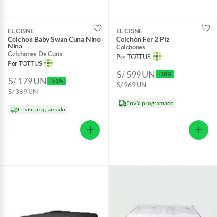
EL CISNE
EL CISNE
Colchon Baby Swan Cuna Nino
Colchón Fer 2 Plz
Nina
Colchones
Colchones De Cuna
Por TOTTUS
Por TOTTUS
S/ 599
UN
-38%
S/ 179
UN
-51%
S/ 969
UN
S/ 369
UN
Envío programado
Envío programado