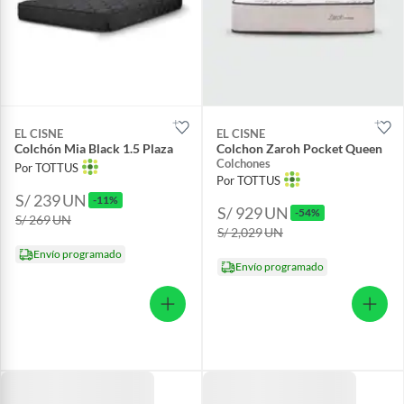
EL CISNE
EL CISNE
Colchón Mia Black 1.5 Plaza
Colchon Zaroh Pocket Queen
Colchones
Por TOTTUS
Por TOTTUS
S/ 239
UN
-11%
S/ 929
UN
-54%
S/ 269
UN
S/ 2,029
UN
Envío programado
Envío programado