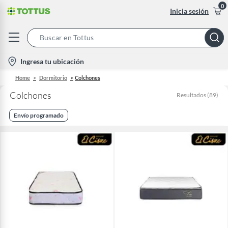
0
Inicia sesión
Search
Bar
location-
Ingresa tu ubicación
icon
Home
Dormitorio
Colchones
Colchones
Resultados
(
89
)
Envío programado