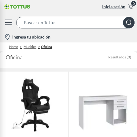
0
Inicia sesión
Search
Bar
location-
Ingresa tu ubicación
icon
Home
Muebles
Oficina
Oficina
Resultados
(
3
)