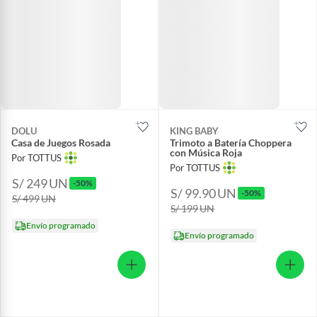
DOLU
KING BABY
Casa de Juegos Rosada
Trimoto a Batería Choppera
con Música Roja
Por TOTTUS
Por TOTTUS
S/ 249
UN
-50%
S/ 99.90
UN
-50%
S/ 499
UN
S/ 199
UN
Envío programado
Envío programado