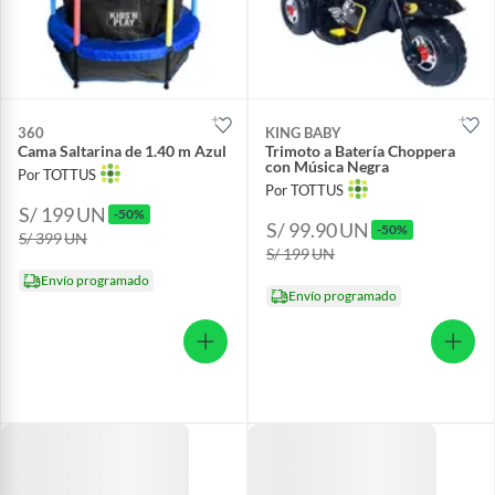
360
KING BABY
Cama Saltarina de 1.40 m Azul
Trimoto a Batería Choppera
con Música Negra
Por TOTTUS
Por TOTTUS
S/ 199
UN
-50%
S/ 99.90
UN
-50%
S/ 399
UN
S/ 199
UN
Envío programado
Envío programado