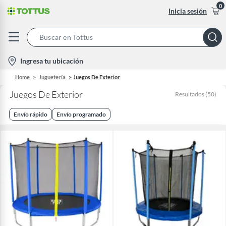
0
Inicia sesión
Search
Bar
location-
Ingresa tu ubicación
icon
Home
Juguetería
Juegos De Exterior
Juegos De Exterior
Resultados
(
50
)
Envío rápido
Envío programado