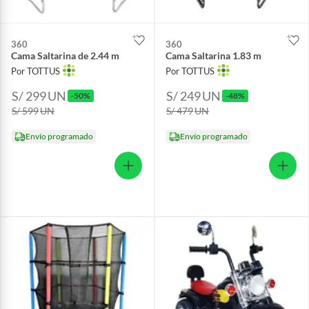
360
360
Cama Saltarina de 2.44 m
Cama Saltarina 1.83 m
Por TOTTUS
Por TOTTUS
S/ 299
UN
S/ 249
UN
-50%
-48%
S/ 599
UN
S/ 479
UN
Envío programado
Envío programado