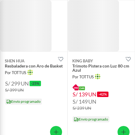
SHEN HUA
KING BABY
Resbaladera con Aro de Basket
Trimoto Pistera con Luz 80 cm
Azul
Por TOTTUS
Por TOTTUS
S/ 299
UN
-25%
S/ 399
UN
S/ 139
UN
-42%
S/ 149
UN
Envío programado
S/ 239
UN
Envío programado