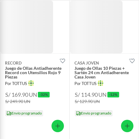
RECORD
CASA JOVEN
Juego de Ollas Antiadherente
Juego de Ollas 10 Piezas +
Record con Utensilios Rojo 9
Sartén 24 cm Antiadherente
Piezas
Casa Joven
Por TOTTUS
Por TOTTUS
S/ 169.90
UN
S/ 114.90
UN
-32%
-12%
S/ 249.90
UN
S/ 129.90
UN
Envío programado
Envío programado