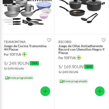
TRAMONTINA
RECORD
Juego de Cocina Tramontina
Juego de Ollas Antiadherente
44 Piezas
Record con Utensilios Negro 9
Piezas
Por TOTTUS
Por TOTTUS
S/ 249.90
UN
-58%
S/ 169.90
UN
-32%
S/ 599.90
UN
S/ 249.90
UN
Envío programado
Envío programado