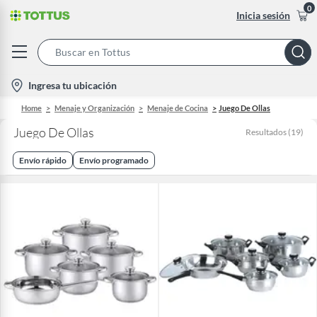
0
Inicia sesión
Search
Bar
location-
Ingresa tu ubicación
icon
Home
Menaje y Organización
Menaje de Cocina
Juego De Ollas
Juego De Ollas
Resultados
(
19
)
Envío rápido
Envío programado