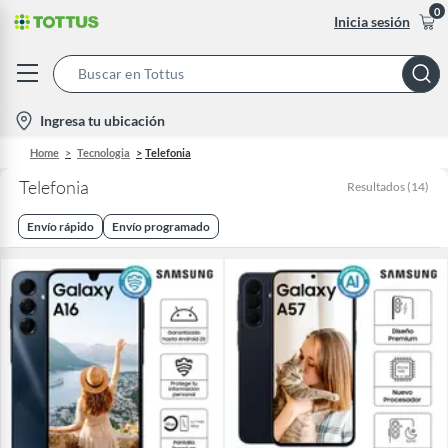
0
Inicia sesión
Search
Bar
location-
Ingresa tu ubicación
icon
Home
Tecnologia
Telefonia
Telefonia
Resultados
(
14
)
Envío rápido
Envío programado