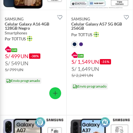
SAMSUNG
SAMSUNG
Celular Galaxy A16 4GB
Celular Galaxy A57 5G 8GB
128GB Negro
256GB
Smartphones
Por TOTTUS
Por TOTTUS
S/ 499
UN
-38%
S/ 1,549
UN
-31%
S/ 549
UN
S/ 1,649
UN
S/ 799
UN
S/ 2,249
UN
Envío programado
Envío programado