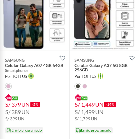
SAMSUNG
SAMSUNG
Celular Galaxy A07 4GB 64GB
Celular Galaxy A37 5G 8GB
256GB
Smartphones
Por TOTTUS
Por TOTTUS
S/ 379
UN
S/ 1,449
UN
-5%
-19%
S/ 389
UN
S/ 1,499
UN
S/ 399
UN
S/ 1,799
UN
Envío programado
Envío programado