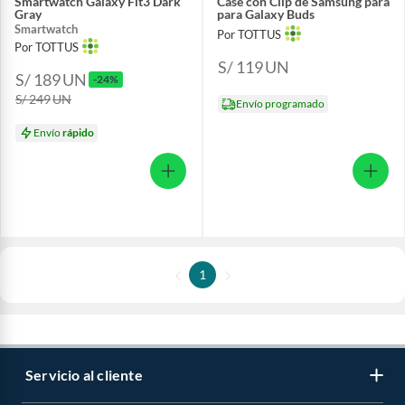
Smartwatch Galaxy Fit3 Dark
Case con Clip de Samsung para
Gray
para Galaxy Buds
Smartwatch
Por TOTTUS
Por TOTTUS
S/ 119
UN
S/ 189
UN
-24%
S/ 249
UN
Envío programado
Envío
rápido
1
Servicio al cliente