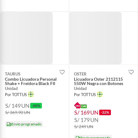
TAURUS
OSTER
Combo Licuadora Personal
Licuadora Oster 2112115
Shake + Freidora Black FII
550W Negra con Botones
Unidad
Unidad
Por TOTTUS
Por TOTTUS
S/ 149
UN
-60%
S/ 169
UN
S/ 369.90
UN
-32%
S/ 179
UN
Envío programado
S/ 249
UN
Envío programado