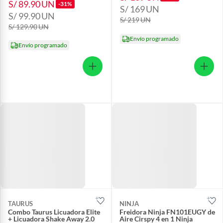
S/ 89.90
UN
-31%
S/ 169
UN
S/ 99.90
UN
S/ 219
UN
S/ 129.90
UN
Envío programado
Envío programado
TAURUS
NINJA
Combo Taurus Licuadora Elite
Freidora Ninja FN101EUGY de
+ Licuadora Shake Away 2.0
Aire Cirspy 4 en 1 Ninja