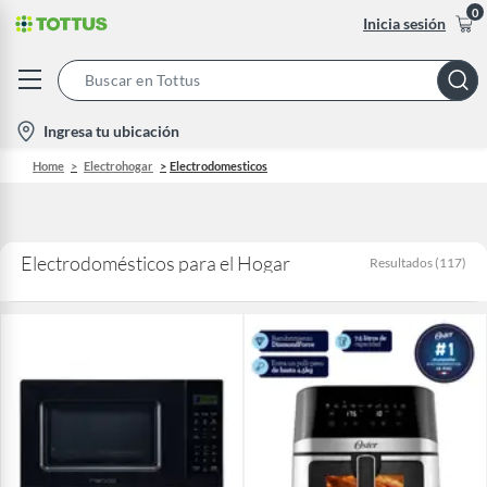
0
Inicia sesión
Search
Bar
location-
Ingresa tu ubicación
icon
Home
Electrohogar
Electrodomesticos
Electrodomésticos para el Hogar
Resultados
(
117
)