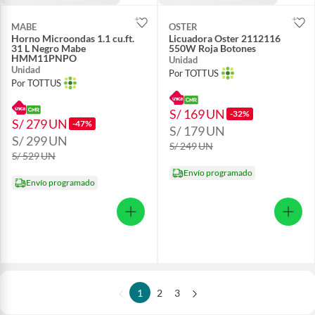
MABE
OSTER
Horno Microondas 1.1 cu.ft.
Licuadora Oster 2112116
31 L Negro Mabe
550W Roja Botones
HMM11PNPO
Unidad
Unidad
Por TOTTUS
Por TOTTUS
S/ 169
UN
-32%
S/ 279
UN
-47%
S/ 179
UN
S/ 299
UN
S/ 249
UN
S/ 529
UN
Envío programado
Envío programado
1
2
3