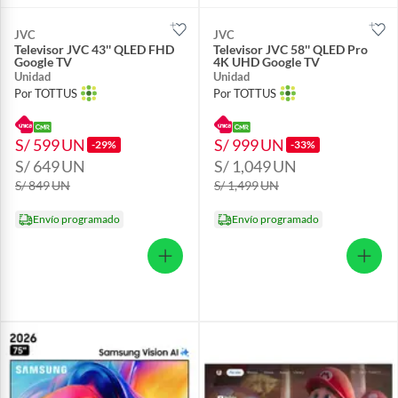
JVC
JVC
Televisor JVC 43'' QLED FHD
Televisor JVC 58'' QLED Pro
Google TV
4K UHD Google TV
Unidad
Unidad
Por TOTTUS
Por TOTTUS
S/ 599
UN
S/ 999
UN
-29%
-33%
S/ 649
UN
S/ 1,049
UN
S/ 849
UN
S/ 1,499
UN
Envío programado
Envío programado