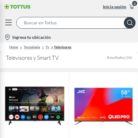
0
Inicia sesión
Search
Bar
location-
Ingresa tu ubicación
icon
Home
Tecnologia
Tv
Televisores
Televisores y Smart TV
Resultados
(
26
)