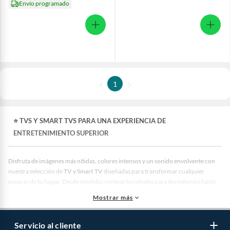
Envío programado
1
⭐ TVS Y SMART TVS PARA UNA EXPERIENCIA DE
ENTRETENIMIENTO SUPERIOR
Disfruta de imágenes más nítidas, colores intensos y un sonido envolvente con
nuestra selección de
TV y Smart TV
diseñadas para transformar cualquier
espacio de tu hogar. Desde modelos compactos ideales para dormitorios hasta
pantallas gigantes que crean una experiencia cinematográfica, aquí encontrarás
Mostrar más
la opción perfecta para renovar tu forma de ver series, películas y videojuegos.
🔝 Las Marcas de TV Más Vendidas en Perú
Servicio al cliente