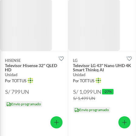
HISENSE
LG
Televisor Hisense 32'' QLED
Televisor LG 43'' Nano UHD 4K
HD
Smart Thinkq AI
Unidad
Unidad
Por TOTTUS
Por TOTTUS
S/ 799
UN
S/ 1,099
UN
-27%
S/ 1,499
UN
Envío programado
Envío programado