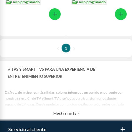
Envío programado
Envío programado
1
⭐ TVS Y SMART TVS PARA UNA EXPERIENCIA DE
ENTRETENIMIENTO SUPERIOR
Disfruta de imágenes más nítidas, colores intensos y un sonido envolvente con
nuestra selección de
TV y Smart TV
diseñadas para transformar cualquier
espacio de tu hogar. Desde modelos compactos ideales para dormitorios hasta
pantallas gigantes que crean una experiencia cinematográfica, aquí encontrarás
Mostrar más
la opción perfecta para renovar tu forma de ver series, películas y videojuegos.
🔝 Las Marcas de TV Más Vendidas en Perú
Servicio al cliente