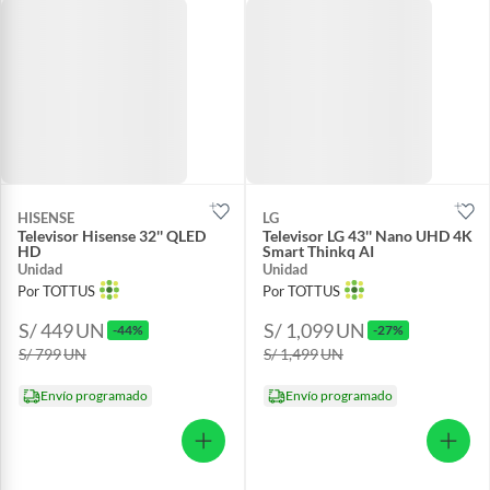
HISENSE
LG
Televisor Hisense 32'' QLED
Televisor LG 43'' Nano UHD 4K
HD
Smart Thinkq AI
Unidad
Unidad
Por TOTTUS
Por TOTTUS
S/ 449
UN
S/ 1,099
UN
-44%
-27%
S/ 799
UN
S/ 1,499
UN
Envío programado
Envío programado