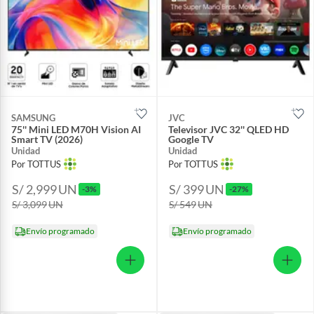
SAMSUNG
JVC
75'' Mini LED M70H Vision AI
Televisor JVC 32'' QLED HD
Smart TV (2026)
Google TV
Unidad
Unidad
Por TOTTUS
Por TOTTUS
S/ 2,999
UN
S/ 399
UN
-3%
-27%
S/ 3,099
UN
S/ 549
UN
Envío programado
Envío programado