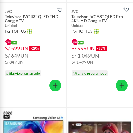
JVC
JVC
Televisor JVC 43'' QLED FHD
Televisor JVC 58'' QLED Pro
Google TV
4K UHD Google TV
Unidad
Unidad
Por TOTTUS
Por TOTTUS
S/ 599
UN
S/ 999
UN
-29%
-33%
S/ 649
UN
S/ 1,049
UN
S/ 849
UN
S/ 1,499
UN
Envío programado
Envío programado