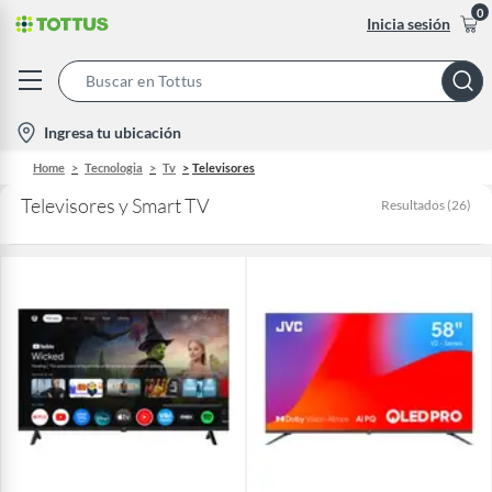
0
Inicia sesión
Search
Bar
location-
Ingresa tu ubicación
icon
Home
Tecnologia
Tv
Televisores
Televisores y Smart TV
Resultados
(
26
)