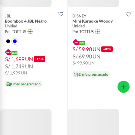
JBL
DISNEY
Boombox 4 JBL Negro
Mini Karaoke Woody
Unidad
Unidad
Por TOTTUS
Por TOTTUS
S/ 59.90
UN
-40%
S/ 69.90
UN
S/ 1,699
UN
-15%
S/ 99.90
UN
S/ 1,749
UN
S/ 1,999
UN
Envío programado
Envío programado