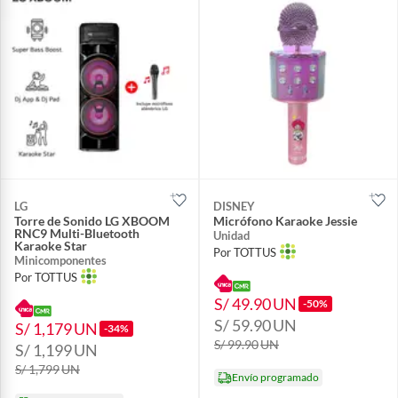
LG
DISNEY
Torre de Sonido LG XBOOM
Micrófono Karaoke Jessie
RNC9 Multi-Bluetooth
Unidad
Karaoke Star
Por TOTTUS
Minicomponentes
Por TOTTUS
S/ 49.90
UN
-50%
S/ 59.90
UN
S/ 1,179
UN
-34%
S/ 99.90
UN
S/ 1,199
UN
S/ 1,799
UN
Envío programado