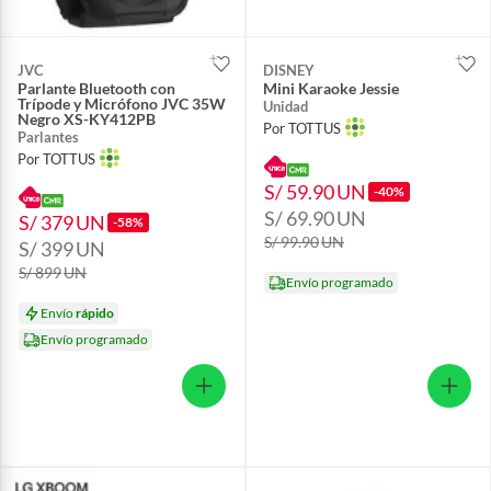
JVC
DISNEY
Parlante Bluetooth con
Mini Karaoke Jessie
Trípode y Micrófono JVC 35W
Unidad
Negro XS-KY412PB
Por TOTTUS
Parlantes
Por TOTTUS
S/ 59.90
UN
-40%
S/ 69.90
UN
S/ 379
UN
-58%
S/ 99.90
UN
S/ 399
UN
S/ 899
UN
Envío programado
Envío
rápido
Envío programado