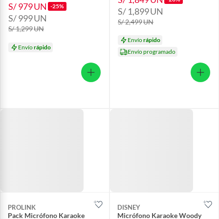
S/ 979
UN
-25%
S/ 1,899
UN
S/ 999
UN
S/ 2,499
UN
S/ 1,299
UN
Envío
rápido
Envío
rápido
Envío programado
PROLINK
DISNEY
Pack Micrófono Karaoke
Micrófono Karaoke Woody