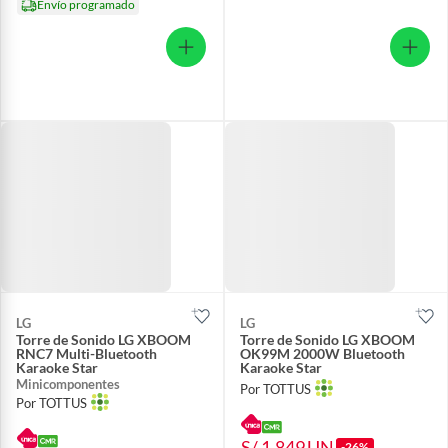
Envío programado
LG
LG
Torre de Sonido LG XBOOM
Torre de Sonido LG XBOOM
RNC7 Multi-Bluetooth
OK99M 2000W Bluetooth
Karaoke Star
Karaoke Star
Minicomponentes
Por TOTTUS
Por TOTTUS
S/ 1,849
UN
-26%