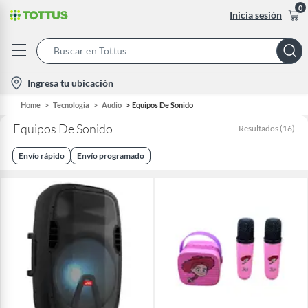
0
Inicia sesión
Search
Bar
location-
Ingresa tu ubicación
icon
Home
Tecnologia
Audio
Equipos De Sonido
Equipos De Sonido
Resultados
(
16
)
Envío rápido
Envío programado