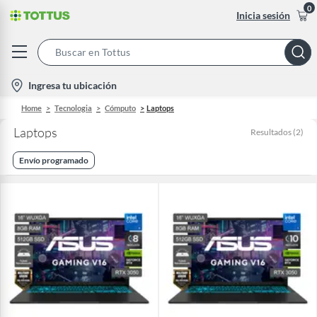
0
Inicia sesión
Search
Bar
location-
Ingresa tu ubicación
icon
Home
Tecnologia
Cómputo
Laptops
Laptops
Resultados
(
2
)
Envío programado