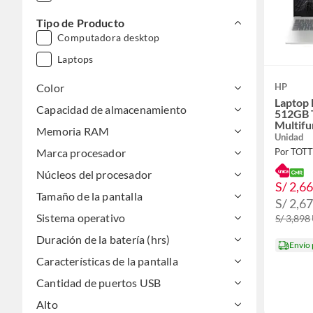
Tipo de Producto
Computadora desktop
Laptops
Color
HP
Laptop
Capacidad de almacenamiento
512GB 
Multifu
Memoria RAM
Unidad
Marca procesador
Por TOT
Núcleos del procesador
S/ 2,6
Tamaño de la pantalla
S/ 2,6
Sistema operativo
S/ 3,898
Duración de la batería (hrs)
Envío
Características de la pantalla
Cantidad de puertos USB
Alto