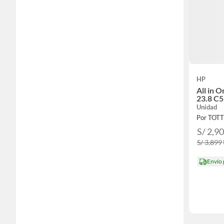
HP
All in 
23.8 C
Unidad
Por TOT
S/ 2,9
S/ 3,899
Envío