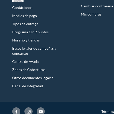
Lap
Cambiar contraseña
Contáctanos
Lap
Lap
Mis compras
Medios de pago
Lap
Ch
Tipos de entrega
Moc
Mou
Programa CMR puntos
Cab
Horario y tiendas
Pregunta
Bases legales de campañas y
¿Qué marc
concursos
En Tottus 
Centro de Ayuda
¿Las lapto
Zonas de Coberturas
Sí, todas 
¿Tottus ha
Otros documentos legales
Sí, Tottus
Canal de Integridad
¿Puedo pa
Sí, Tottus
Término