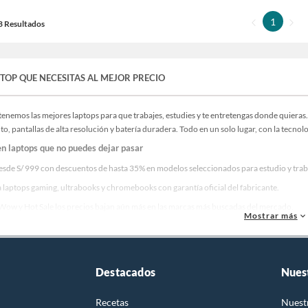
1
13 Resultados
PTOP QUE NECESITAS AL MEJOR PRECIO
tenemos las mejores laptops para que trabajes, estudies y te entretengas donde quiera
o, pantallas de alta resolución y batería duradera. Todo en un solo lugar, con la tecnolog
en laptops que no puedes dejar pasar
esde S/ 999 con descuentos de hasta 35% en modelos seleccionados para estudio y trab
 laptops gaming, ultrabooks y chromebooks con garantía oficial del fabricante.
Wow y Hot Sale los precios bajan aún más en las marcas más buscadas del mercado.
Mostrar más
otas sin intereses y recibe tu laptop con delivery a domicilio en 24-48 horas.
tu laptop ideal hoy y llévala al mejor precio del mercado con Tottus!
s destacados de Laptops
Destacados
Nues
uestra selección de productos más buscados en esta categoría:
Recetas
Nuest
tops HP