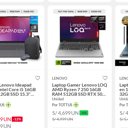
LENOVO
LEN
 Lenovo Ideapad
Laptop Gamer Lenovo LOQ
Lapt
 Intel Core i5 16GB
AMD Ryzen 7 250 16GB
en 
2GB SSD 15.3"
RAM 512GB SSD RTX 5050
32G
+ Mochila y
8GB 15.6" FHD 144Hz
OLE
Unidad
Unid
TUS
Por TOTTUS
Por 
S/ 4,699
UN
S/ 
-6%
49
UN
S/ 4,999
UN
S/ 5
-12%
99
UN