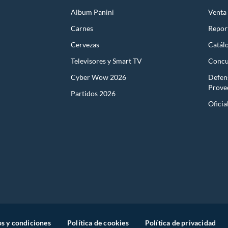
tops Lenovo
Album Panini
Venta
tops Asus
tops Dell
Carnes
Report
tops gaming
romebooks
Cervezas
Catál
hilas para laptop
se y teclados inalámbricos
Televisores y Smart TV
Concu
les y accesorios
Cyber Wow 2026
Defen
s Frecuentes
Prove
Partidos 2026
as de laptops vende Tottus?
Oficia
encontrarás laptops de HP, Lenovo, Asus y Dell con opciones para estudio, trabajo, ga
ps de Tottus tienen garantía oficial?
las laptops vendidas en Tottus incluyen garantía oficial del fabricante de entre 1 y 2 año
ce delivery de laptops?
 ofrece delivery en Lima en 24 a 48 horas y en provincias en 3 a 5 días hábiles. También 
gar mi laptop en cuotas en Tottus?
 acepta tarjetas de crédito con cuotas sin intereses en laptops seleccionadas, para que e
s y condiciones
Política de cookies
Política de privacidad