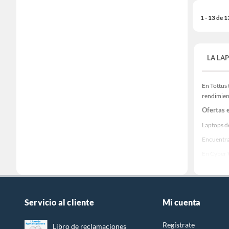
1 - 13 de 
LA LA
En Tottus 
rendimient
Ofertas 
Laptops d
Encuentra
En Cyber 
Paga en cu
👉 ¡Elige 
Producto
Servicio al cliente
Mi cuenta
Explora n
Regístrate
Lap
Libro de reclamaciones