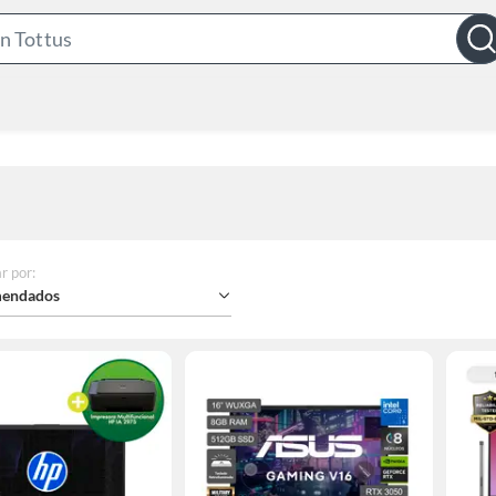
Search
Bar
r por
:
endados