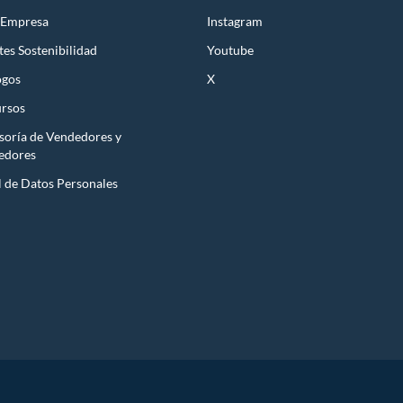
 Empresa
Instagram
es Sostenibilidad
Youtube
ogos
X
rsos
soría de Vendedores y
edores
l de Datos Personales
ming y uso diario, con procesadores Intel y AMD.
s según la marca y el modelo.
puedes recoger en tienda.
strenes sin pagar todo de una vez.