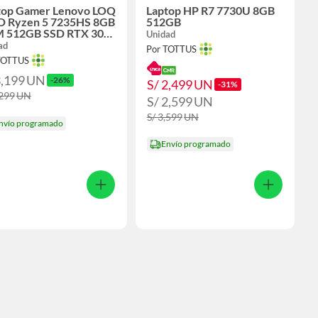
top Gamer Lenovo LOQ
Laptop HP R7 7730U 8GB
 Ryzen 5 7235HS 8GB
512GB
 512GB SSD RTX 3050
Unidad
6" FHD 144 Hz
ad
Por TOTTUS
TOTTUS
3,199
UN
-26%
S/ 2,499
UN
-31%
,299
UN
S/ 2,599
UN
S/ 3,599
UN
nvío programado
Envío programado