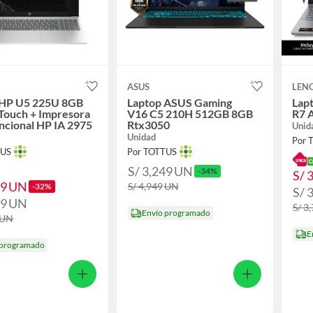
ASUS
LEN
 HP U5 225U 8GB
Laptop ASUS Gaming
Lapt
Touch + Impresora
V16 C5 210H 512GB 8GB
R7 
ncional HP IA 2975
Rtx3050
Unid
Unidad
Por 
TUS
Por TOTTUS
S/ 3,249
UN
-34%
S/ 
69
UN
S/ 4,949
UN
-32%
S/ 
79
UN
S/ 3
Envío programado
UN
E
 programado