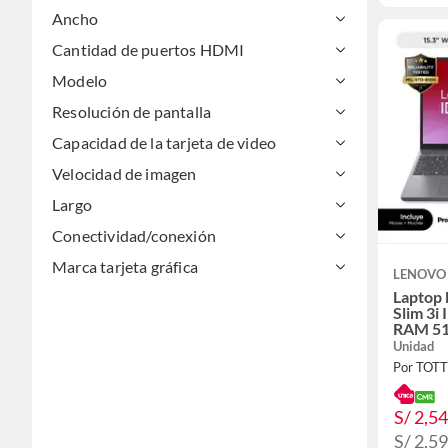
Ancho
Cantidad de puertos HDMI
Modelo
Resolución de pantalla
Capacidad de la tarjeta de video
Velocidad de imagen
Largo
Conectividad/conexión
Marca tarjeta gráfica
LENOVO
Laptop
Slim 3i
RAM 51
WUXGA 
Unidad
Mouse
Por TOT
S/ 2,5
S/ 2,5