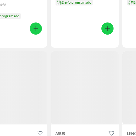
Envío programado
E
UN
 programado
ASUS
LEN