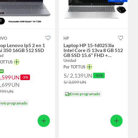
OVO
HP
op Lenovo Ip5 2 en 1
Laptop HP 15-fd0253la
Ai 350 16GB 512 SSD
Intel Core i5 13va 8 GB 512
GB SSD 15.6" FHD +
ad
Mochila + Mouse
Unidad
TOTTUS
Por TOTTUS
S/ 2,139
UN
-31%
3,599
UN
-5%
S/ 3,099
UN
3,699
UN
,799
UN
Envío programado
nvío programado