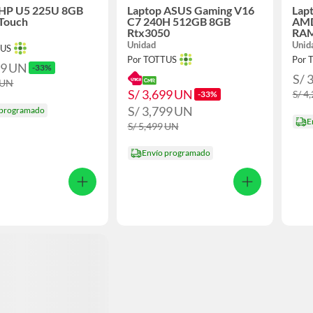
 HP U5 225U 8GB
Laptop ASUS Gaming V16
Lap
Touch
C7 240H 512GB 8GB
AMD
Rtx3050
RAM
15.
Unidad
Unid
TUS
Por TOTTUS
Por 
69
UN
-33%
S/ 
UN
S/ 3,699
UN
S/ 4
-33%
S/ 3,799
UN
 programado
E
S/ 5,499
UN
Envío programado