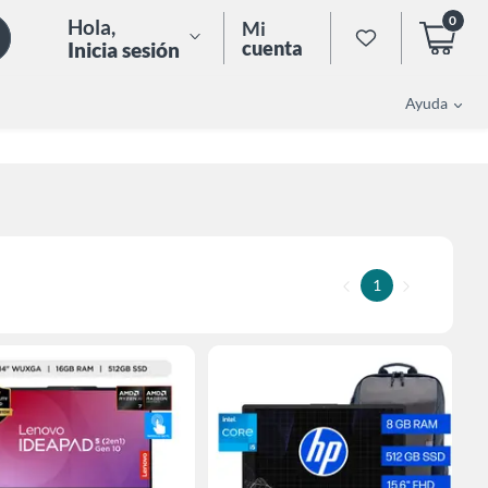
0
Hola
,
Mi
cuenta
Inicia sesión
Ayuda
1