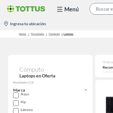
Menú
location-
Ingresa tu ubicación
icon
Home
Tecnologia
Cómputo
Laptops
Ordena
Recom
Cómputo
Laptops en Oferta
Resultados
(
13
)
Marca
Asus
Hp
Lenovo