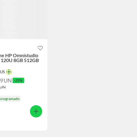
One HP Omnistudio
5 120U 8GB 512GB
TUS
09
UN
-25%
UN
 programado