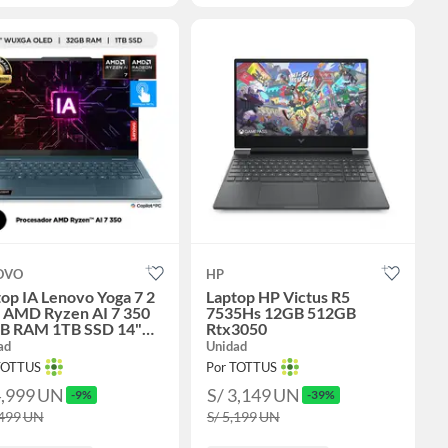
OVO
HP
op IA Lenovo Yoga 7 2
Laptop HP Victus R5
1 AMD Ryzen AI 7 350
7535Hs 12GB 512GB
B RAM 1TB SSD 14"
Rtx3050
D WUXGA táctil
ad
Unidad
TOTTUS
Por TOTTUS
4,999
UN
S/ 3,149
UN
-9%
-39%
,499
UN
S/ 5,199
UN