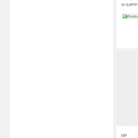
S/ 2,899
Envío
HP