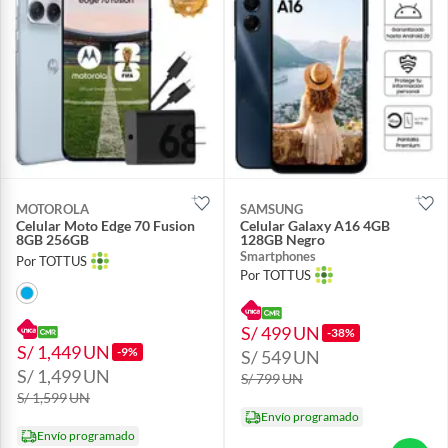
MOTOROLA
SAMSUNG
Celular Moto Edge 70 Fusion
Celular Galaxy A16 4GB
8GB 256GB
128GB Negro
Smartphones
Por TOTTUS
Por TOTTUS
S/ 499
UN
-38%
S/ 1,449
UN
-9%
S/ 549
UN
S/ 1,499
UN
S/ 799
UN
S/ 1,599
UN
Envío programado
Envío programado