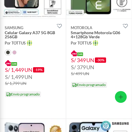
SAMSUNG
MOTOROLA
Celular Galaxy A37 5G 8GB
Smartphone Motorola G06
256GB
4+128Gb Verde
Por TOTTUS
Por TOTTUS
S/ 349
UN
-30%
S/ 379
UN
S/ 1,449
UN
-19%
S/ 499
UN
S/ 1,499
UN
S/ 1,799
UN
Envío programado
Envío programado