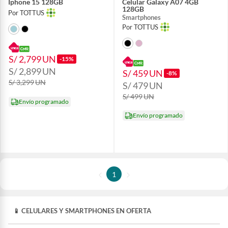
Iphone 15 128GB
Celular Galaxy A07 4GB
128GB
Por TOTTUS
Smartphones
Por TOTTUS
S/ 2,799
UN
-15%
S/ 2,899
UN
S/ 459
UN
-8%
S/ 3,299
UN
S/ 479
UN
S/ 499
UN
Envío programado
Envío programado
1
📱
CELULARES Y SMARTPHONES EN OFERTA