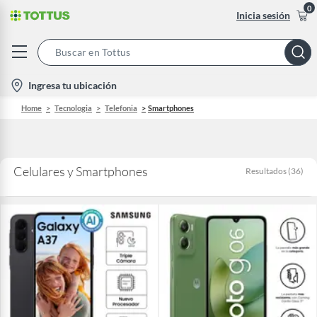
0
Inicia sesión
Search
Bar
location-
Ingresa tu ubicación
icon
Home
Tecnologia
Telefonia
Smartphones
Celulares y Smartphones
Resultados
(
36
)