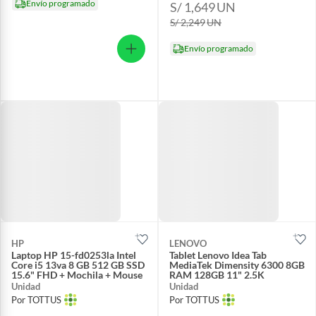
Envío programado
S/ 1,649
UN
S/ 2,249
UN
Envío programado
HP
LENOVO
Laptop HP 15-fd0253la Intel
Tablet Lenovo Idea Tab
Core i5 13va 8 GB 512 GB SSD
MediaTek Dimensity 6300 8GB
15.6" FHD + Mochila + Mouse
RAM 128GB 11" 2.5K
Unidad
Unidad
Por TOTTUS
Por TOTTUS