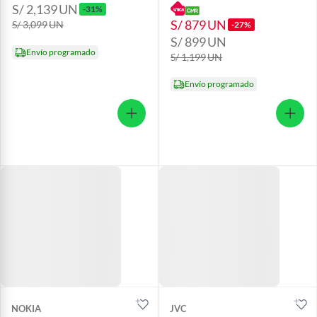
S/ 2,139
UN
-31%
S/ 879
UN
S/ 3,099
UN
-27%
S/ 899
UN
Envío programado
S/ 1,199
UN
Envío programado
NOKIA
JVC