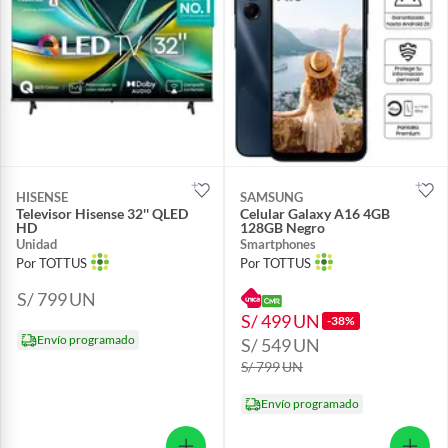
HISENSE
SAMSUNG
Televisor Hisense 32'' QLED
Celular Galaxy A16 4GB
HD
128GB Negro
Unidad
Smartphones
Por TOTTUS
Por TOTTUS
S/ 799
UN
S/ 499
UN
-38%
Envío programado
S/ 549
UN
S/ 799
UN
Envío programado