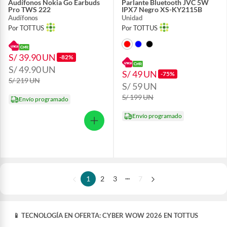
Audífonos Nokia Go Earbuds
Parlante Bluetooth JVC 5W
Pro TWS 222
IPX7 Negro XS-KY2115B
Audífonos
Unidad
Por TOTTUS
Por TOTTUS
S/ 39.90
UN
-82%
S/ 49.90
UN
S/ 49
UN
-75%
S/ 219
UN
S/ 59
UN
S/ 199
UN
Envío programado
Envío programado
...
1
2
3
7
📱 TECNOLOGÍA EN OFERTA: CYBER WOW 2026 EN TOTTUS