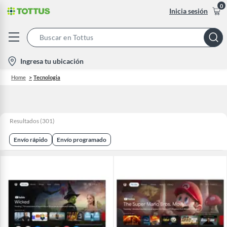
0
Inicia sesión
Search
Bar
location-
Ingresa tu ubicación
icon
Home
Tecnologia
Resultados
(
301
)
Envío rápido
Envío programado