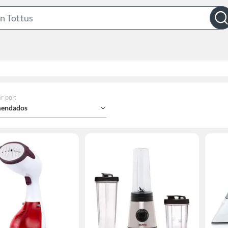
Search
Bar
r por
:
endados