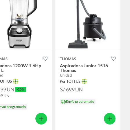
MAS
THOMAS
uadora 1200W 1.6Hp
Aspiradora Junior 1516
ANCHA
 L
Thomas
ad
Unidad
TOTTUS
Por TOTTUS
299
UN
S/ 699
UN
-25%
99
UN
Envío programado
nvío programado