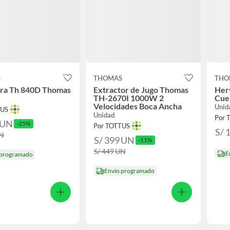
S
THOMAS
THO
ora Th 840D Thomas
Extractor de Jugo Thomas
Her
TH-2670I 1000W 2
Cue
Velocidades Boca Ancha
Unid
TUS
Unidad
Por 
UN
-25%
Por TOTTUS
S/ 
N
S/ 399
UN
-11%
S/ 449
UN
E
 programado
Envío programado