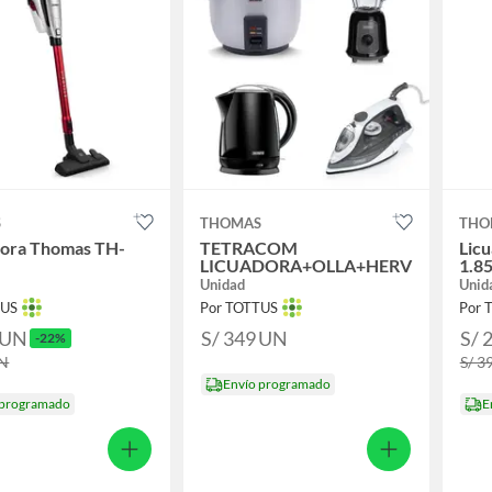
S
THOMAS
THO
dora Thomas TH-
TETRACOM
Lic
LICUADORA+OLLA+HERVIDOR+PL
1.85
Unidad
Unid
TUS
Por TOTTUS
Por 
UN
S/ 349
UN
S/ 
-22%
N
S/ 3
Envío programado
 programado
E