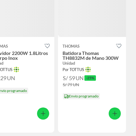
MAS
THOMAS
vidor 2200W 1.8Litros
Batidora Thomas
rpo Inox
TH8832M de Mano 300W
ad
Unidad
TOTTUS
Por TOTTUS
129
UN
S/ 59
UN
-25%
S/ 79
UN
nvío programado
Envío programado