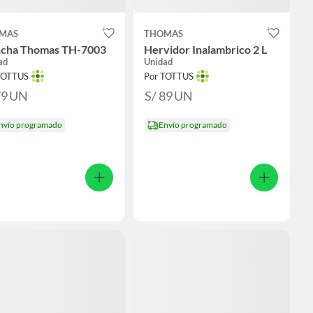
MAS
THOMAS
ncha Thomas TH-7003
Hervidor Inalambrico 2 L
ad
Unidad
TOTTUS
Por TOTTUS
79
UN
S/ 89
UN
nvío programado
Envío programado