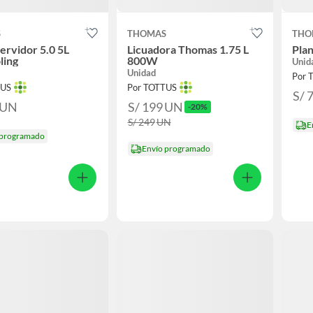
S
THOMAS
THO
rvidor 5.0 5L
Licuadora Thomas 1.75 L
Pla
ling
800W
Unid
Unidad
Por 
TUS
Por TOTTUS
S/ 
UN
S/ 199
UN
-20%
S/ 249
UN
E
 programado
Envío programado