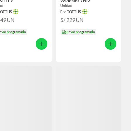
Ml Luz
Wideslot 7Niv
ad
Unidad
TOTTUS
Por TOTTUS
149
UN
S/ 229
UN
nvío programado
Envío programado