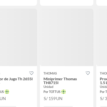
S
THOMAS
THO
or de Jugo Th 2655I
Miniprimer Thomas
Pro
s
TH8715I
1.5 
Unidad
Unid
TUS
Por TOTTUS
Por 
UN
S/ 159
UN
S/ 