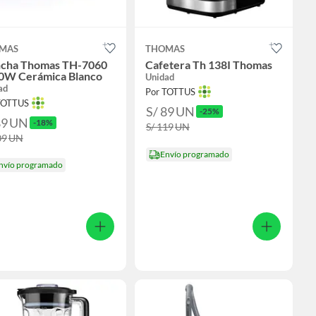
MAS
THOMAS
ncha Thomas TH-7060
Cafetera Th 138I Thomas
0W Cerámica Blanco
Unidad
ad
Por TOTTUS
TOTTUS
S/ 89
UN
-25%
89
UN
-18%
S/ 119
UN
09
UN
Envío programado
nvío programado