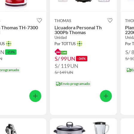
S
THOMAS
THO
a Thomas TH-7300
Licuadora Personal Th
Pla
l
300Pb Thomas
220
Unidad
Unid
TUS
Por TOTTUS
Por 
UN
S/ 
-23%
S/ 99
UN
N
S/ 1
-34%
S/ 119
UN
 programado
E
S/ 149
UN
Envío programado