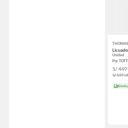
THOMA
Licuad
Unidad
Por TOT
S/ 449
S/ 599
U
Envío