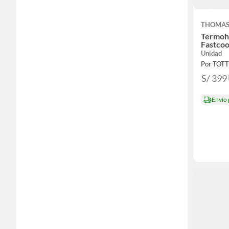
THOMA
Termohe
Fastcoo
Unidad
Por TOT
S/ 399
Envío