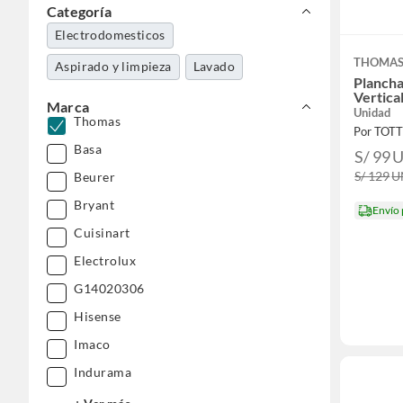
Categoría
Electrodomesticos
THOMA
Aspirado y limpieza
Lavado
Planch
Vertica
Marca
Unidad
Thomas
Por TOT
Basa
S/ 99
S/ 129
U
Beurer
Bryant
Envío
Cuisinart
Electrolux
G14020306
Hisense
Imaco
Indurama