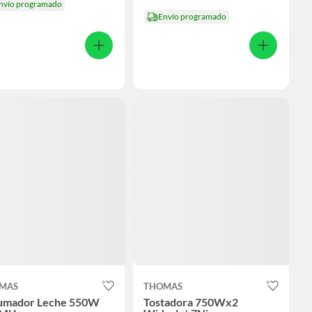
nvío programado
Envío programado
MAS
THOMAS
umador Leche 550W
Tostadora 750Wx2