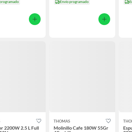
 programado
Envío programado
E
S
THOMAS
THO
r 2200W 2.5 L Full
Molinillo Cafe 180W 55Gr
Esp