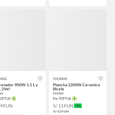
MAS
THOMAS
cesador 900W 1.5 L y
Plancha 2200W Ceramica
L 2Vel
Blcele
ad
Unidad
TOTTUS
Por TOTTUS
399
UN
S/ 119
UN
-8%
S/ 129
UN