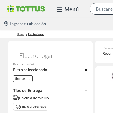
Menú
location-
Ingresa tu ubicación
icon
Home
Electrohogar
Ordena
Recom
Electrohogar
Resultados
(
36
)
Filtro seleccionado
thomas
Tipo de Entrega
Envío a domicilio
Envío programado