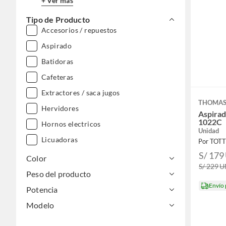
+ Ver más
Tipo de Producto
Accesorios / repuestos
Aspirado
Batidoras
Cafeteras
Extractores / saca jugos
THOMA
Hervidores
Aspira
1022C
Hornos electricos
Unidad
Licuadoras
Por TOT
S/ 179
Microondas
Color
S/ 229
U
Otros electro
Peso del producto
Envío
Planchas
Potencia
Sandwicheras / grills
Modelo
Tostadoras