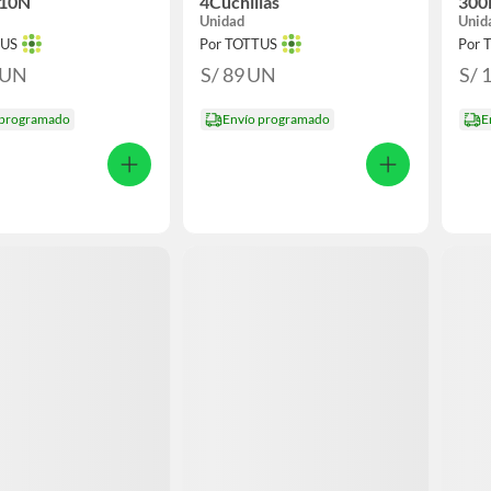
510N
4Cuchillas
300
Unidad
Unid
TUS
Por TOTTUS
Por 
UN
S/ 89
UN
S/ 
 programado
Envío programado
E