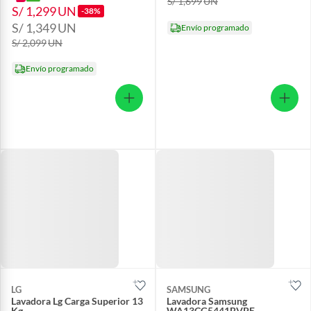
S/ 1,699
UN
S/ 1,299
UN
-38%
S/ 1,349
UN
Envío programado
S/ 2,099
UN
Envío programado
LG
SAMSUNG
Lavadora Lg Carga Superior 13
Lavadora Samsung
Kg
WA13CG5441BVPE