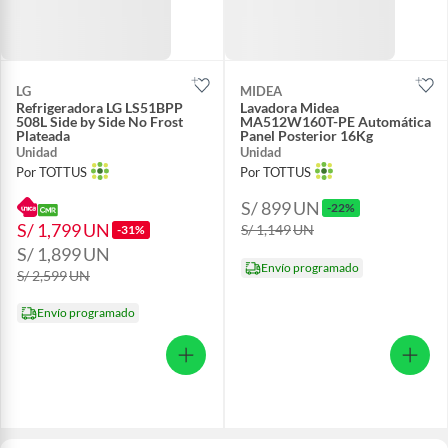
LG
MIDEA
Refrigeradora LG LS51BPP
Lavadora Midea
508L Side by Side No Frost
MA512W160T-PE Automática
Plateada
Panel Posterior 16Kg
Unidad
Unidad
Por TOTTUS
Por TOTTUS
S/ 899
UN
-22%
S/ 1,799
UN
S/ 1,149
UN
-31%
S/ 1,899
UN
Envío programado
S/ 2,599
UN
Envío programado