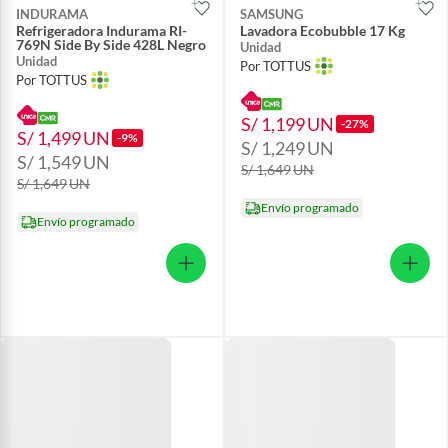
INDURAMA
SAMSUNG
Refrigeradora Indurama RI-
Lavadora Ecobubble 17 Kg
769N Side By Side 428L Negro
Unidad
Unidad
Por TOTTUS
Por TOTTUS
S/ 1,199
UN
-27%
S/ 1,499
UN
-9%
S/ 1,249
UN
S/ 1,549
UN
S/ 1,649
UN
S/ 1,649
UN
Envío programado
Envío programado