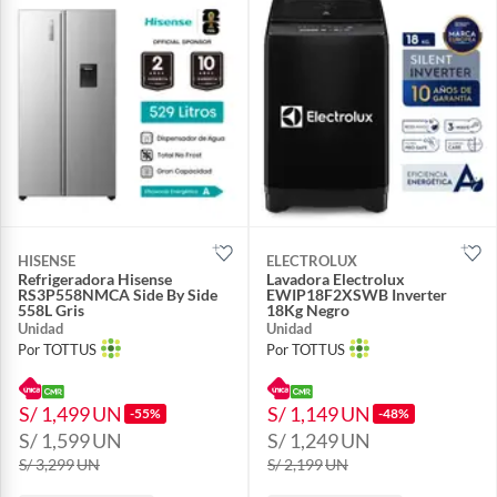
HISENSE
ELECTROLUX
Refrigeradora Hisense
Lavadora Electrolux
RS3P558NMCA Side By Side
EWIP18F2XSWB Inverter
558L Gris
18Kg Negro
Unidad
Unidad
Por TOTTUS
Por TOTTUS
S/ 1,499
UN
S/ 1,149
UN
-55%
-48%
S/ 1,599
UN
S/ 1,249
UN
S/ 3,299
UN
S/ 2,199
UN