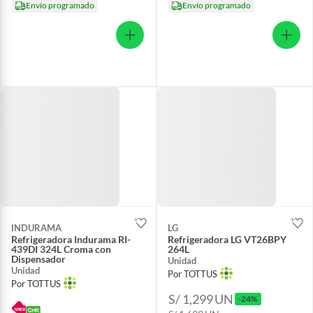
Envío programado
Envío programado
INDURAMA
LG
Refrigeradora Indurama RI-
Refrigeradora LG VT26BPY
439DI 324L Croma con
264L
Dispensador
Unidad
Unidad
Por TOTTUS
Por TOTTUS
S/ 1,299
UN
-24%