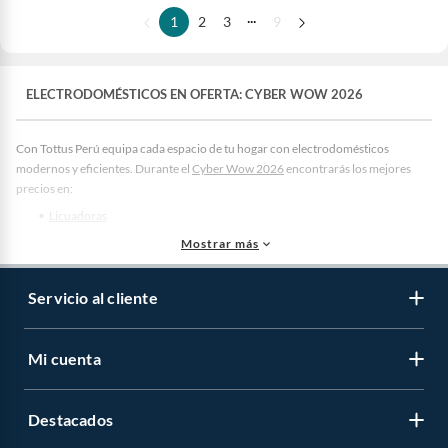
...
1
2
3
9
ELECTRODOMÉSTICOS EN OFERTA: CYBER WOW 2026
Con Tottus Perú equipa cada espacio de tu hogar con electrodomésticos
modernos y eficientes. Durante el
Cyber Wow 2026
encontrarás los mejores
precios en:
Licuadoras
Freidoras de aire
Mostrar más
Hervidores
,
sandwicheras
y tostadoras
Cafeteras y extractores
Batidoras
y parrillas eléctricas
Servicio al cliente
Encuentra refrigeradoras, cocinas, lavadoras y más electrohogar con precios
especiales durante el
Cyber Wow
en Tottus. Aprovecha descuentos exclusivos y
paga menos que en fechas normales. Compra online fácilmente.
Mi cuenta
·
Productos clave para tu hogar y cuidado personal
Planchas eléctricas y a vapor
·
Destacados
Ventiladores y estufas
Aire acondicionado