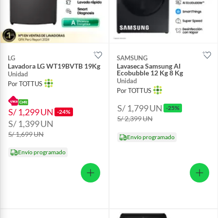
LG
SAMSUNG
Lavadora LG WT19BVTB 19Kg
Lavaseca Samsung AI
Ecobubble 12 Kg 8 Kg
Unidad
Unidad
Por TOTTUS
Por TOTTUS
S/ 1,799
UN
-25%
S/ 1,299
UN
-24%
S/ 2,399
UN
S/ 1,399
UN
S/ 1,699
UN
Envío programado
Envío programado