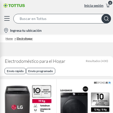
0
Inicia sesión
Search
Bar
location-
Ingresa tu ubicación
icon
Home
Electrohogar
Electrodoméstico para el Hogar
Resultados
(
430
)
Envío rápido
Envío programado