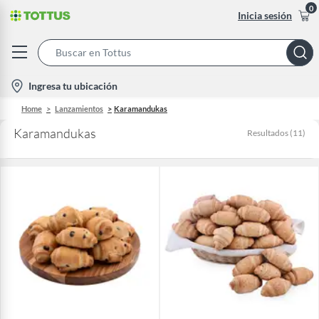
0
Inicia sesión
Search
Bar
location-
Ingresa tu ubicación
icon
Home
Lanzamientos
Karamandukas
Karamandukas
Resultados
(
11
)