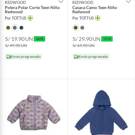
REDWOOD
REDWOOD
Polera Polar Corte Teen Niño
Casaca Camo Teen Niño
Redwood
Redwood
Por TOTTUS
Por TOTTUS
S/ 19.90
UN
S/ 29.90
UN
-60%
-57%
S/ 49.90
UN
S/ 69.90
UN
Envío programado
Envío programado