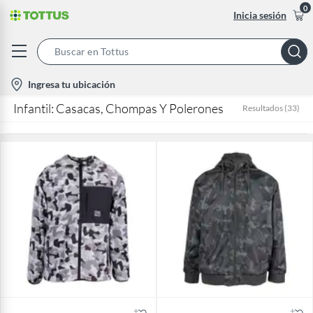
0
Inicia sesión
Search
Bar
location-
Ingresa tu ubicación
icon
Infantil: Casacas, Chompas Y Polerones
Resultados
(
33
)