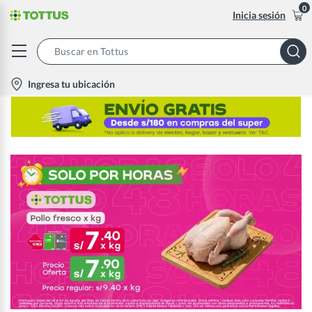
0
Inicia sesión
Search
Bar
location-
Ingresa tu ubicación
icon