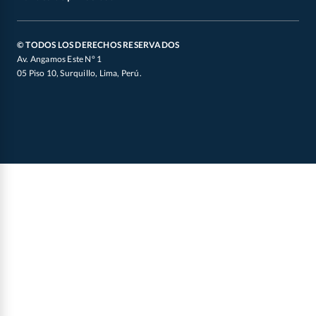
Defensoría de Vendedores y Proveedores
Canal de Integridad
Oficial de Datos Personales
© TODOS LOS DERECHOS RESERVADOS
Av. Angamos Este N° 1
05 Piso 10, Surquillo, Lima, Perú.