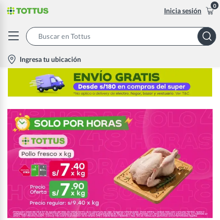
0
Inicia sesión
Search
Bar
location-
Ingresa tu ubicación
icon