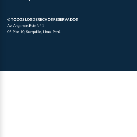
Defensoría de Vendedores y Proveedores
Canal de Integridad
Oficial de Datos Personales
© TODOS LOS DERECHOS RESERVADOS
Av. Angamos Este N° 1
05 Piso 10, Surquillo, Lima, Perú.