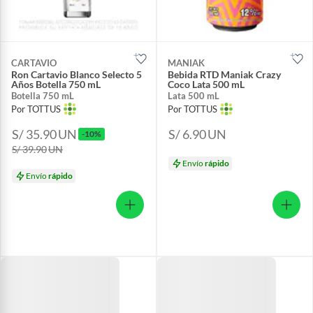
CARTAVIO
MANIAK
Ron Cartavio Blanco Selecto 5
Bebida RTD Maniak Crazy
Años Botella 750 mL
Coco Lata 500 mL
Botella 750 mL
Lata 500 mL
Por TOTTUS
Por TOTTUS
S/ 35.90
UN
S/ 6.90
UN
-10%
S/ 39.90
UN
Envío
rápido
Envío
rápido