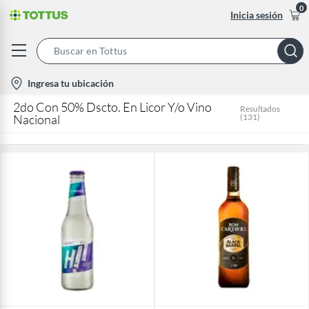
0
Inicia sesión
Search
Bar
location-
Ingresa tu ubicación
icon
2do Con 50% Dscto. En Licor Y/o Vino
Resultados
Nacional
(
131
)