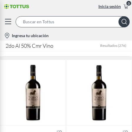
0
Inicia sesión
Search
Bar
location-
Ingresa tu ubicación
icon
2do Al 50% Cmr Vino
Resultados
(
276
)