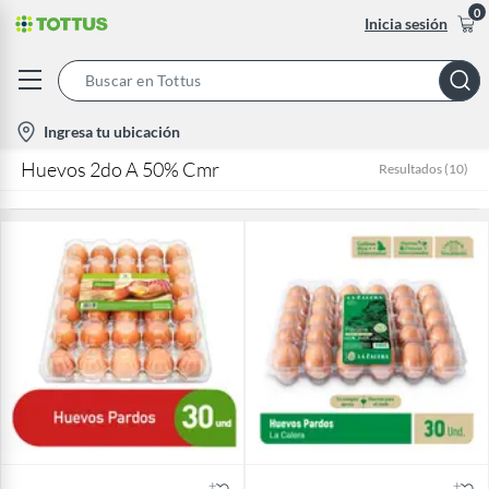
0
Inicia sesión
Search
Bar
location-
Ingresa tu ubicación
icon
Huevos 2do A 50% Cmr
Resultados
(
10
)