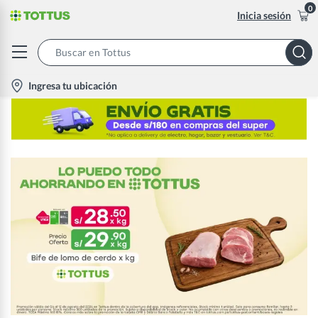
0
Inicia sesión
Search
Bar
location-
Ingresa tu ubicación
icon