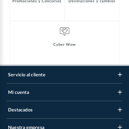
Promociones y Concursos
Devoluciones y cambios
Cyber Wow
Servicio al cliente
Mi cuenta
Libro de reclamaciones
Contáctanos
Destacados
Regístrate
Medios de pago
Cambiar contraseña
Nuestra empresa
Recetas
Tipos de entrega