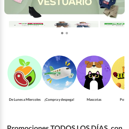
De Lunes a Miercoles
¡Compra y despega!
Mascotas
Pollo
Promociones TODOS LOS DÍAS, con