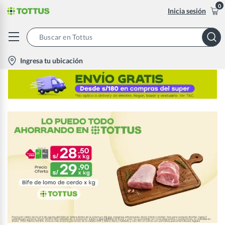
0
Inicia sesión
Search
Bar
location-
Ingresa tu ubicación
icon