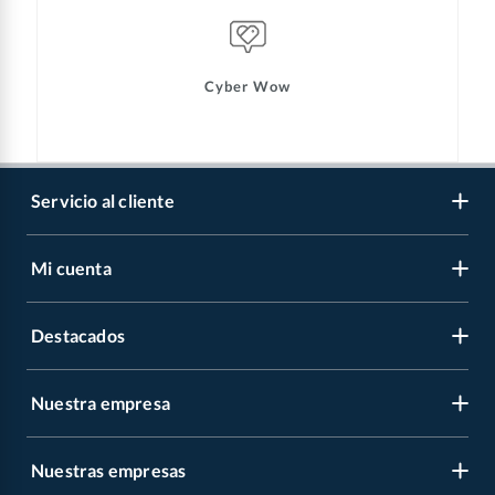
Cyber Wow
Servicio al cliente
Mi cuenta
Libro de reclamaciones
Contáctanos
Destacados
Regístrate
Medios de pago
Cambiar contraseña
Nuestra empresa
Recetas
Tipos de entrega
Mis compras
Album Panini
Programa CMR puntos
Nuestras empresas
Nuestra empresa
Carnes