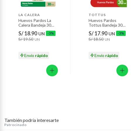
Baterías de auto.
Motocicletas y bicicletas motorizadas.
LA CALERA
TOTTUS
Huevos Pardos La
Huevos Pardos
Licores y cigarros electrónicos.
Calera Bandeja 30
Tottus Bandeja 30
Und
Und
S/ 18.90
S/ 17.90
UN
-3%
UN
-3%
S/ 19.50
S/ 18.50
UN
UN
Envío
rápido
Envío
rápido
También podría interesarte
Patrocinado