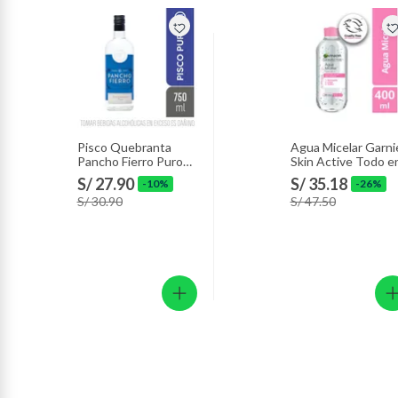
Pisco Quebranta
Agua Micelar Garni
Pancho Fierro Puro
Skin Active Todo e
Botella 750 mL
1 Envase 400 mL
S/ 27.90
S/ 35.18
-10%
-26%
S/ 30.90
S/ 47.50