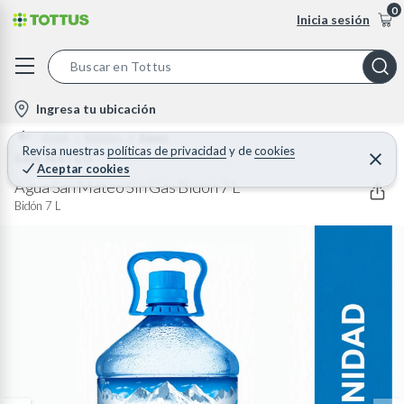
0
Inicia sesión
S
e
l
Ingresa tu ubicación
a
o
Home
Bebidas
Aguas
r
c
Revisa nuestras
políticas de privacidad
y
de
cookies
SAN MATEO
C
c
Aceptar cookies
e
a
h
r
Agua San Mateo Sin Gas Bidón 7 L
t
r
B
Bidón 7 L
a
i
r
a
o
r
n
-
i
c
o
n