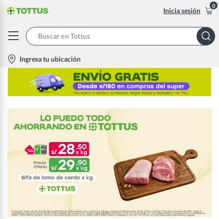
0
Inicia sesión
Search
Bar
location-
Ingresa tu ubicación
icon