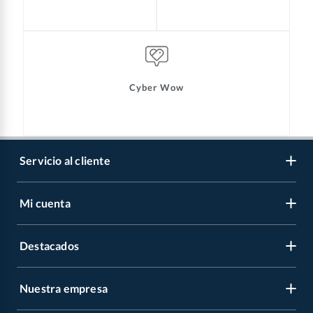
Cyber Wow
Servicio al cliente
Mi cuenta
Libro de reclamaciones
Contáctanos
Destacados
Regístrate
Medios de pago
Cambiar contraseña
Nuestra empresa
Recetas
Tipos de entrega
Mis compras