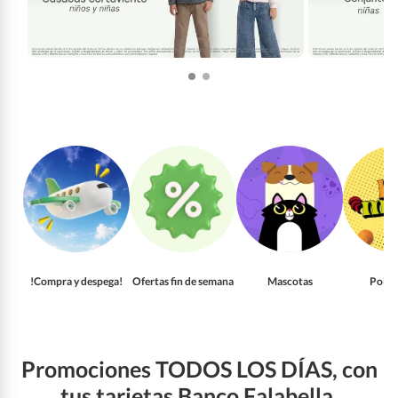
!Compra y despega!
Ofertas fin de semana
Mascotas
Pollo
Promociones TODOS LOS DÍAS, con
tus tarjetas Banco Falabella.