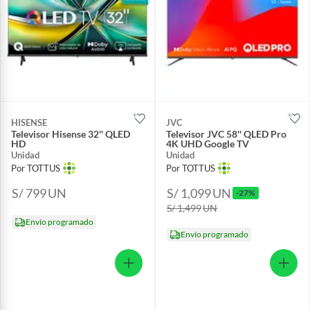
HISENSE
JVC
Televisor Hisense 32'' QLED
Televisor JVC 58'' QLED Pro
HD
4K UHD Google TV
Unidad
Unidad
Por TOTTUS
Por TOTTUS
S/ 799
UN
S/ 1,099
UN
-27%
S/ 1,499
UN
Envío programado
Envío programado