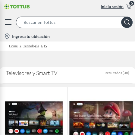
0
Inicia sesión
Search
Bar
location-
Ingresa tu ubicación
icon
Home
Tecnologia
Tv
Televisores y Smart TV
Resultados
(
38
)