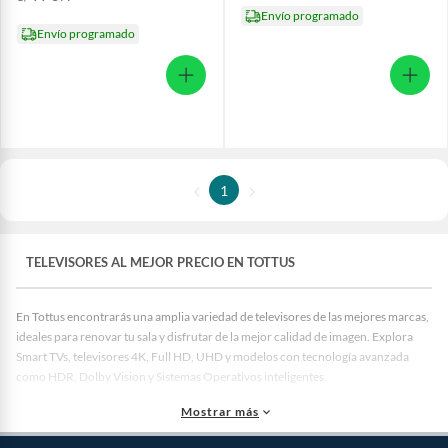
Envío programado
Envío programado
1
TELEVISORES AL MEJOR PRECIO EN TOTTUS
En Tottus encontrarás una amplia variedad de televisores de las mejores marcas,
ideales para renovar tu sala y disfrutar de la mejor calidad de imagen. Explora
Smart TVs, televisores 4K, Full HD, UHD y modelos con tecnología avanzada
como HDR, Dolby Vision y Sistemas Operativos inteligentes.
🎥 Televisores Smart TV: Conéctate a tus apps favoritas
Mostrar más
Los
Smart TVs
te permiten acceder a plataformas como YouTube, Netflix,