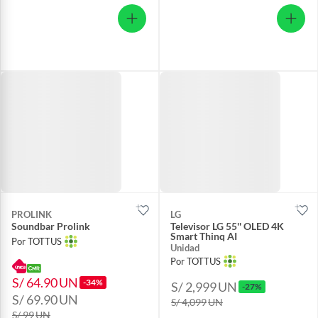
PROLINK
LG
Soundbar Prolink
Televisor LG 55'' OLED 4K
Smart Thinq AI
Por TOTTUS
Unidad
Por TOTTUS
S/ 64.90
UN
-34%
S/ 2,999
UN
-27%
S/ 69.90
UN
S/ 4,099
UN
S/ 99
UN