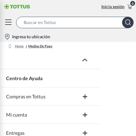
0
Inicia sesión
Search
Bar
location-
Ingresa tu ubicación
icon
Home
Medios De Pago
Centro de Ayuda
Compras en Tottus
Mi cuenta
Beneficios
Entregas
Promociones y cupones
Crear cuenta