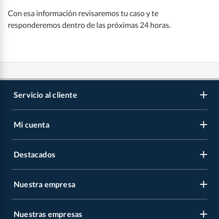
Con esa información revisaremos tu caso y te
responderemos dentro de las próximas 24 horas.
Servicio al cliente
Mi cuenta
Libro de reclamaciones
Contáctanos
Destacados
Regístrate
Medios de pago
Cambiar contraseña
Nuestra empresa
Recetas
Tipos de entrega
Mis compras
Album Panini
Programa CMR puntos
Nuestras empresas
Nuestra empresa