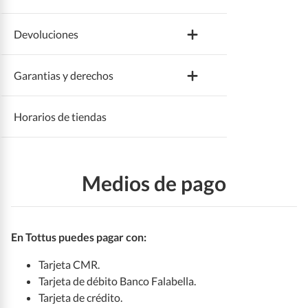
Devoluciones
Recuperar o cambiar contraseña
Tipos de entrega
Garantias y derechos
Modificar datos personales
Horario y cobertura de entrega
Devolver productos
Horarios de tiendas
Medios de pago
Estado del pedido
Productos con excepciones
Satisfacción garantizada
Eliminar cuenta
Cambiar datos de entrega
Plazos de reembolso de dinero
Medios de pago
Mis compras
Modificar el pedido
En Tottus puedes pagar con:
Desactivar notificaciones
Cancelar el pedido
Tarjeta CMR.
Tarjeta de débito Banco Falabella.
Ayuda con el pedido
Tarjeta de crédito.