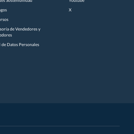
es Sostenibilidad
Youtube
ogos
X
rsos
soría de Vendedores y
edores
l de Datos Personales