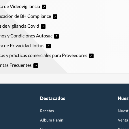
ica de Videovigilancia
ficación de BH Compliance
s de vigilancia Covid
nos y Condiciones Autosac
ica de Privacidad Tottus
icas y prácticas comerciales para Proveedores
ntas Frecuentes
Destacados
Nues
Recetas
Nuest
Album Panini
Venta