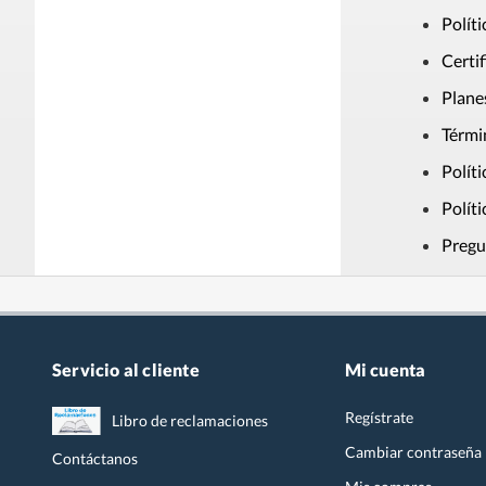
Polít
Falabella
Certi
Plane
Linio
Térmi
Sodimac
Polít
Polít
Tottus
Pregu
Servicio al cliente
Mi cuenta
Regístrate
Libro de reclamaciones
Cambiar contraseña
Contáctanos