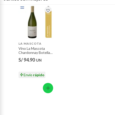
Pinturas de color a pedido.
Plantas.
Productos que hayan sido previamente instalados.
Baterías de auto.
Motocicletas y bicicletas motorizadas.
Licores y cigarros electrónicos.
LA MASCOTA
Vino La Mascota
Chardonnay Botella
750 mL
S/ 94.90
UN
Envío
rápido