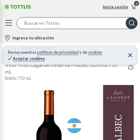
0
Inicia sesión
S
e
l
Ingresa tu ubicación
a
o
Home
Bebidas Alcoholicas
r
c
Revisa nuestras
políticas de privacidad
y
de
cookies
LAGARDE
C
c
Aceptar cookies
e
a
h
r
Vino Tinto Lagarde Reserva Malbec Botella 750
t
r
mL
B
a
i
r
Botella 750 mL
a
o
r
n
-
i
c
o
n