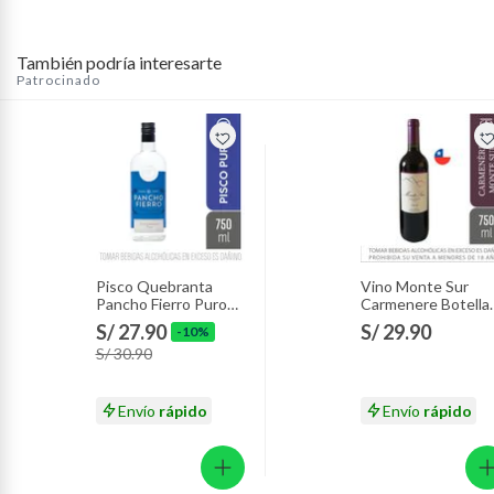
También podría interesarte
Patrocinado
Pisco Quebranta
Vino Monte Sur
Pancho Fierro Puro
Carmenere Botella
Botella 750 mL
750 mL
S/ 27.90
S/ 29.90
-10%
S/ 30.90
Envío
rápido
Envío
rápido