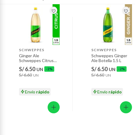
Plantas.
Productos que hayan sido previamente instalados.
Baterías de auto.
Motocicletas y bicicletas motorizadas.
Licores y cigarros electrónicos.
SCHWEPPES
SCHWEPPES
Ginger Ale
Schweppes Ginger
Schweppes Citrus
Ale Botella 1.5 L
Botella 1.5 L
S/ 6.50
S/ 6.50
UN
-2%
UN
-2%
S/ 6.60
S/ 6.60
UN
UN
Envío
rápido
Envío
rápido