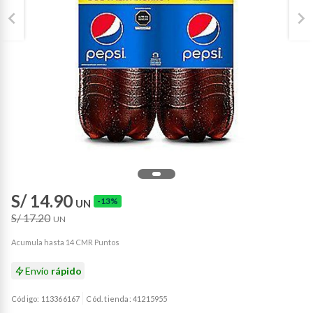
S/ 14.90
-13%
UN
S/ 17.20
UN
Acumula hasta 14 CMR Puntos
Envío
rápido
Código: 113366167
Cód. tienda: 41215955