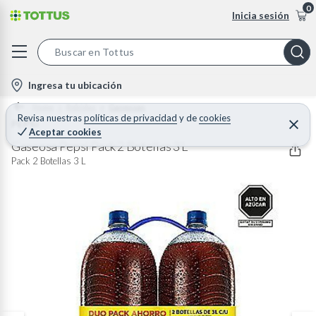
0
Inicia sesión
S
e
l
Ingresa tu ubicación
a
o
Home
Bebidas
Gaseosas
r
c
Revisa nuestras
políticas de privacidad
y
de
cookies
PEPSI
C
c
Aceptar cookies
e
a
h
r
Gaseosa Pepsi Pack 2 Botellas 3 L
t
r
B
Pack 2 Botellas 3 L
a
i
r
a
o
r
n
-
i
c
o
n