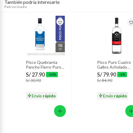
También podría interesarte
Patrocinado
Pisco Quebranta
Pisco Puro Cuatro
Pancho Fierro Puro
Gallos Acholado
Botella 750 mL
Botella 1.75 L
S/ 27.90
S/ 79.90
-10%
-6%
S/ 30.90
S/ 84.90
Envío
rápido
Envío
rápido