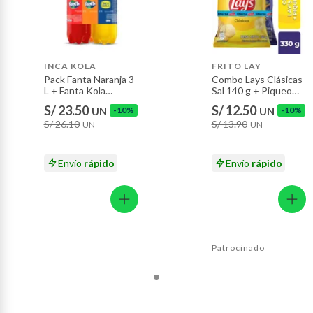
Baterías de auto.
Motocicletas y bicicletas motorizadas.
Licores y cigarros electrónicos.
INCA KOLA
FRITO LAY
Pack Fanta Naranja 3
Combo Lays Clásicas
L + Fanta Kola
Sal 140 g + Piqueo
Inglesa 3 L + Inca
Snax Original 190 g
S/ 23.50
S/ 12.50
UN
-10%
UN
-10%
Kola 3 L
S/ 26.10
S/ 13.90
UN
UN
Envío
rápido
Envío
rápido
Patrocinado