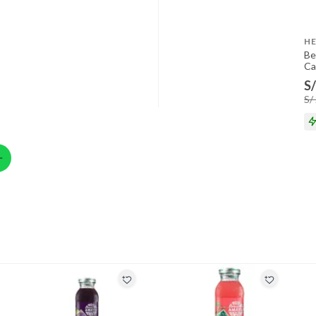
, tecnología, línea blanca, colchones, muebles, bicicletas y
HE
ión
Be
Ca
S/
S/
 suplementos alimenticios, vitaminas.
 baño con señales de uso, sin empaques, etiquetas o sellos.