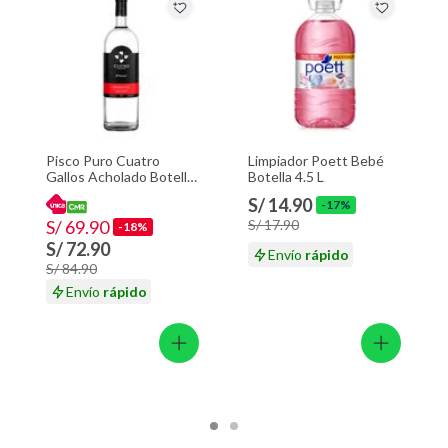
Pisco Puro Cuatro
Limpiador Poett Bebé
Gallos Acholado Botella
Botella 4.5 L
1.75 L
S/ 14.90
-17%
S/ 69.90
S/ 17.90
-18%
S/ 72.90
Envío
rápido
S/ 84.90
Envío
rápido