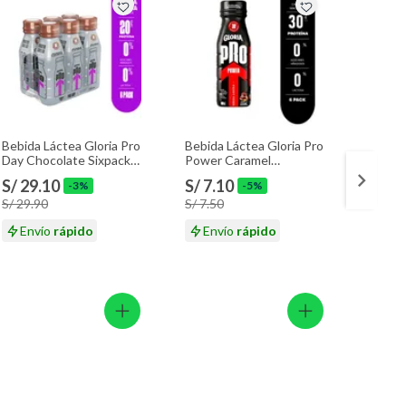
Bebida Láctea Gloria Pro
Bebida Láctea Gloria Pro
Limpia
Day Chocolate Sixpack
Power Caramel
Frescu
Botella 320 mL
Macchiato Botella 320
4.5 L
S/ 29.10
S/ 7.10
S/ 17
-3%
-5%
mL
S/ 29.90
S/ 7.50
Envío
rápido
Envío
rápido
En