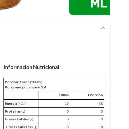
Información Nutricional:
Porción:
1 Vaso (200ml)
Porciones por envase:
2.4
100ml
1 Porción
Energía
(kCal)
19
38
Proteínas
(g)
0
0
Grasas Totales
(g)
0
0
Grasas saturadas (g)
0
0