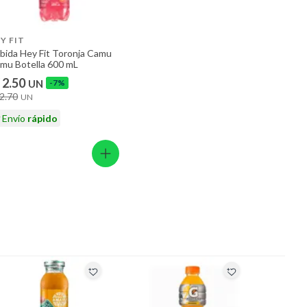
Y FIT
bida Hey Fit Toronja Camu
mu Botella 600 mL
 2.50
UN
-7%
 2.70
UN
Envío
rápido