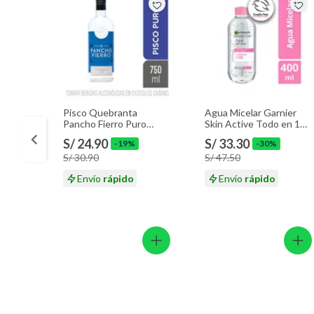
Pisco Quebranta
Agua Micelar Garnier
Pancho Fierro Puro
Skin Active Todo en 1
Botella 750 mL
Envase 400 mL
S/ 24.90
S/ 33.30
-19%
-30%
S/ 30.90
S/ 47.50
Envío
rápido
Envío
rápido