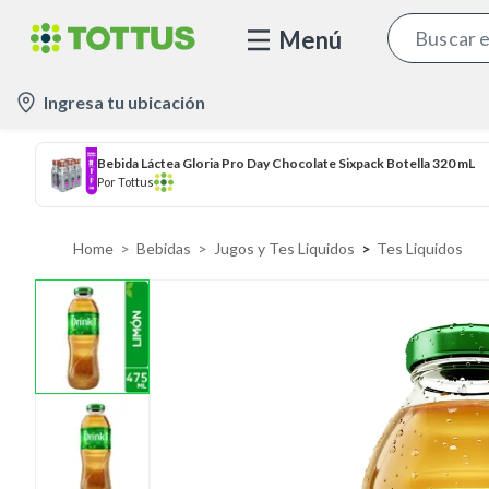
Menú
l
Ingresa tu ubicación
o
c
Bebida Láctea Gloria Pro Day Chocolate Sixpack Botella 320 mL
a
Por
Tottus
t
i
Home
Bebidas
Jugos y Tes Liquidos
Tes Liquidos
o
n
-
i
c
o
n