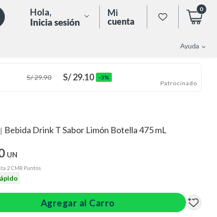
0
Hola
,
Mi
cuenta
Inicia sesión
Ayuda
S/
29.10
S/
29.90
-3%
Patrocinado
Bebida Drink T Sabor Limón Botella 475 mL
|
0
UN
ta 2 CMR Puntos
rápido
Agregar al Carro