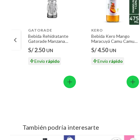
GATORADE
KERO
Bebida Rehidratante
Bebida Kero Mango
Gatorade Manzana
Maracuyá Camu Camu
Botella 500 mL
Botella 475 mL
S/ 2.50
S/ 4.50
UN
UN
Envío
rápido
Envío
rápido
También podría interesarte