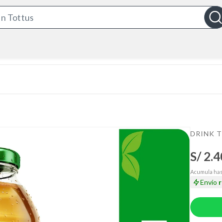
S
e
a
r
c
h
B
a
r
DRINK T
S/ 2.4
Acumula has
Envío