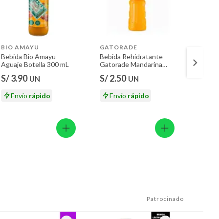
BIO AMAYU
GATORADE
GATO
Bebida Bio Amayu
Bebida Rehidratante
Bebida
Aguaje Botella 300 mL
Gatorade Mandarina
Gatora
Botella 500 mL
Botell
S/ 3.90
S/ 2.50
S/ 2.
UN
UN
Envío
rápido
Envío
rápido
En
Patrocinado