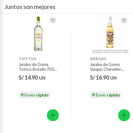
Juntos son mejores
Productos hechos a medida.
Pinturas de color a pedido.
Plantas.
Productos que hayan sido previamente instalados.
Baterías de auto.
Motocicletas y bicicletas motorizadas.
Licores y cigarros electrónicos.
TOTTUS
VARGAS
Jarabe de Goma
Jarabe de Goma
Tottus Botella 750
Vargas Chevalier
mL
Botella 750 mL
S/ 14.90
S/ 16.90
UN
UN
Envío
rápido
Envío
rápido