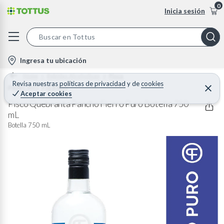
0
Inicia sesión
S
e
l
Ingresa tu ubicación
a
o
Home
Bebidas Alcoholicas
Pisco
r
c
Revisa nuestras
políticas de privacidad
y
de
cookies
PANCHO FIERRO
C
c
Aceptar cookies
e
a
h
r
Pisco Quebranta Pancho Fierro Puro Botella 750
t
r
mL
B
a
i
r
Botella 750 mL
a
o
r
n
-
i
c
o
n