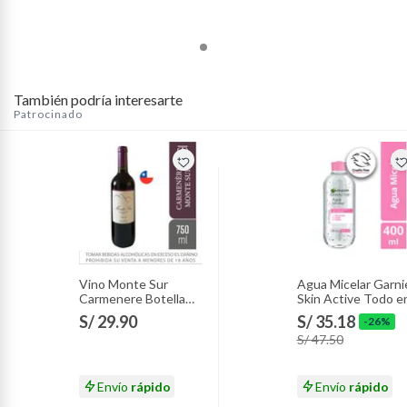
También podría interesarte
Patrocinado
Vino Monte Sur
Agua Micelar Garni
Carmenere Botella
Skin Active Todo e
750 mL
1 Envase 400 mL
S/ 29.90
S/ 35.18
-26%
S/ 47.50
Envío
rápido
Envío
rápido