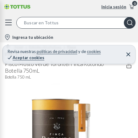
0
Inicia sesión
S
e
l
Ingresa tu ubicación
a
o
Home
Bebidas Alcoholicas
Pisco
r
c
Revisa nuestras
políticas de privacidad
y
de
cookies
FINCA ROTONDO
C
c
Aceptar cookies
e
a
h
r
Pisco Mosto Verde Torontel Finca Rotondo
t
r
Botella 750 mL
B
a
i
r
Botella 750 mL
a
o
r
n
-
i
c
o
n