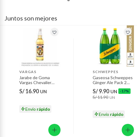
baño con señales de uso, sin empaques, etiquetas o sellos.
Alimentos, bebidas, fórmulas y leches para bebés.
Juntos son mejores
Productos hechos a medida.
Pinturas de color a pedido.
Plantas.
Productos que hayan sido previamente instalados.
Baterías de auto.
Motocicletas y bicicletas motorizadas.
Licores y cigarros electrónicos.
VARGAS
SCHWEPPES
Jarabe de Goma
Gaseosa Schweppes
Vargas Chevalier
Ginger Ale Pack 2
Botella 750 mL
Botellas 1.5 L
S/ 16.90
S/ 9.90
UN
UN
-17%
S/ 11.90
UN
Envío
rápido
Envío
rápido