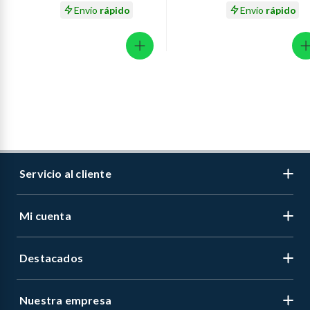
Envío
rápido
Envío
rápido
Servicio al cliente
Mi cuenta
Libro de reclamaciones
Contáctanos
Destacados
Regístrate
Medios de pago
Cambiar contraseña
Nuestra empresa
Recetas
Tipos de entrega