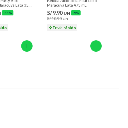
Party Box
Bebida Alcohólica Four Loko
Maracuyá Lata 355
Maracuyá Lata 473 mL
S/ 9.90
N
-11%
UN
-9%
S/ 10.90
UN
pido
Envío
rápido