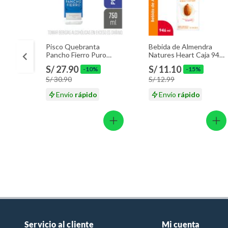
Pisco Quebranta
Bebida de Almendra
Pancho Fierro Puro
Natures Heart Caja 946
Botella 750 mL
mL
S/ 27.90
S/ 11.10
-10%
-15%
S/ 30.90
S/ 12.99
Envío
rápido
Envío
rápido
Servicio al cliente
Mi cuenta