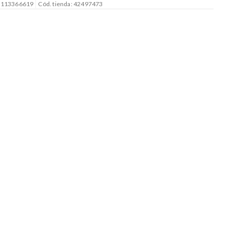
: 113366619
Cód. tienda: 42497473