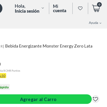
0
Hola
,
Mi
cuenta
Inicia sesión
Ayuda
Bebida Energizante Monster Energy Zero Lata
|
ER
N
ta 8 CMR Puntos
6.50
rápido
Agregar al Carro