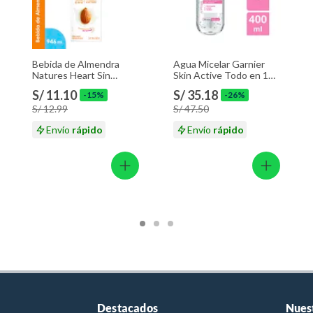
Bebida de Almendra
Agua Micelar Garnier
Natures Heart Sin
Skin Active Todo en 1
Azúcar Caja 946 mL
Envase 400 mL
S/ 11.10
S/ 35.18
-15%
-26%
S/ 12.99
S/ 47.50
Envío
rápido
Envío
rápido
Destacados
Nues