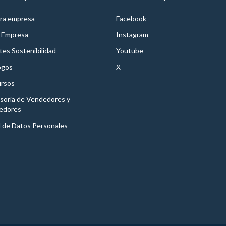
ra empresa
Facebook
 Empresa
Instagram
es Sostenibilidad
Youtube
ogos
X
rsos
soría de Vendedores y
edores
l de Datos Personales