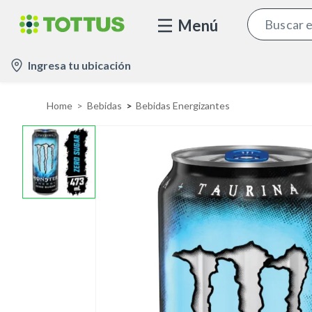
Menú
l
Ingresa tu ubicación
o
c
Home
Bebidas
Bebidas Energizantes
a
t
i
o
n
-
i
c
o
n