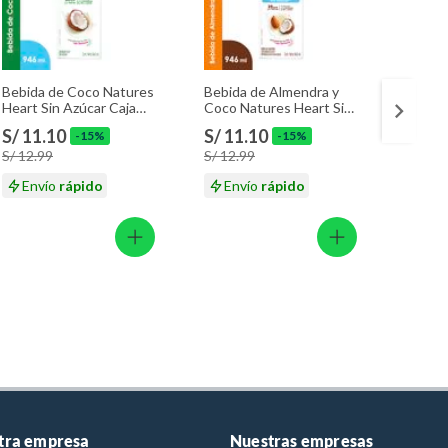
Bebida de Coco Natures
Bebida de Almendra y
Bebida
Heart Sin Azúcar Caja
Coco Natures Heart Sin
Heart 
946 mL
Azúcar Caja 946 mL
S/ 11.10
S/ 11.10
S/ 11
-15%
-15%
S/ 12.99
S/ 12.99
S/ 12.
Envío
rápido
Envío
rápido
En
tra empresa
Nuestras empresas