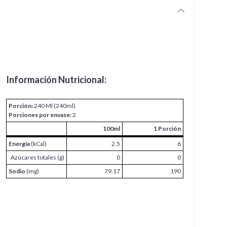
Información Nutricional:
Porción:
240 Ml (240ml)
Porciones por envase:
2
100ml
1 Porción
Energía
(kCal)
2.5
6
Azúcares totales (g)
0
0
Sodio
(mg)
79.17
190