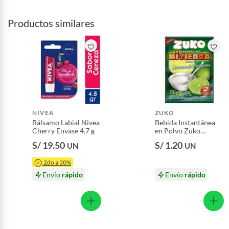
Productos similares
NIVEA
ZUKO
Bálsamo Labial Nivea
Bebida Instantánea
Cherry Envase 4.7 g
en Polvo Zuko
Limonada Sobre 15 g
S/ 19.50
S/ 1.20
UN
UN
2do a 30%
Envío
rápido
Envío
rápido