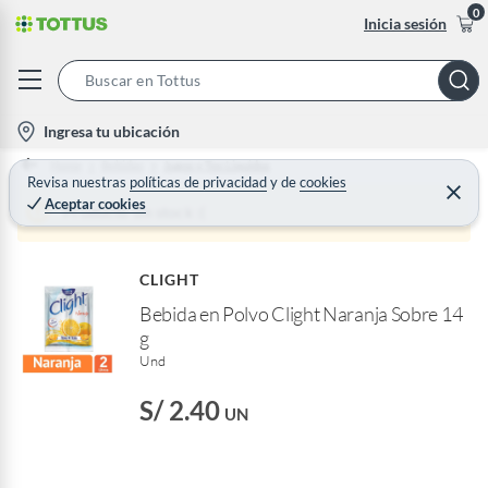
0
Inicia sesión
S
e
l
Ingresa tu ubicación
a
o
Home
Bebidas
Jugos y Tes Liquidos
r
c
Revisa nuestras
políticas de privacidad
y
de
cookies
C
c
Aceptar cookies
e
a
Producto sin stock :(
h
r
t
r
B
a
i
r
a
CLIGHT
o
r
Bebida en Polvo Clight Naranja Sobre 14
n
g
-
Und
i
c
S/ 2.40
UN
o
n