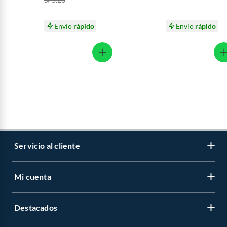
Envío
rápido
Envío
rápido
Servicio al cliente
Mi cuenta
Libro de reclamaciones
Contáctanos
Destacados
Regístrate
Medios de pago